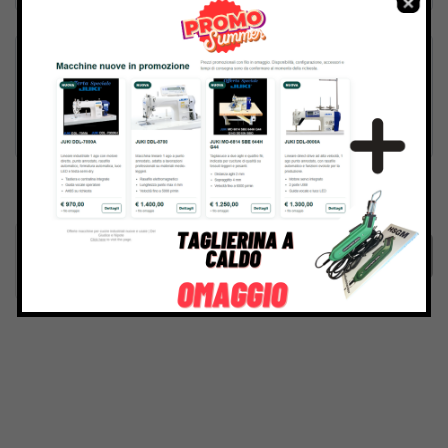
Inviando il messaggio confermo di aver letto e accettato
Termini e condizioni
del sito web
Invia