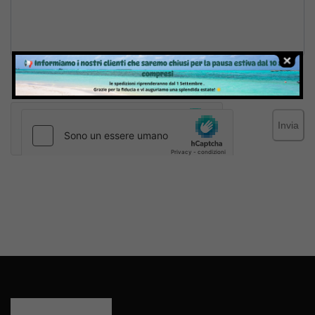
Inviando il messaggio confermo di aver letto e accettato
Termini e condizioni
del sito web
Invia