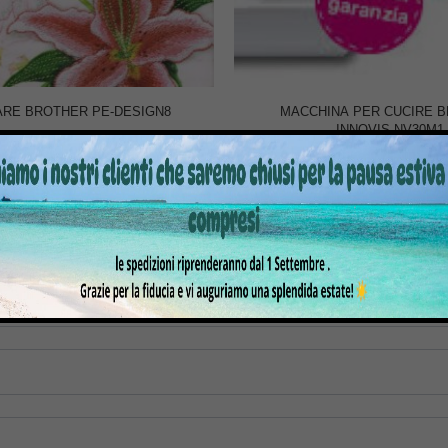
RE BROTHER PE-DESIGN8
MACCHINA PER CUCIRE 
INNOVIS NV30M1
.279,00
€
1.599,00
€
399,00
€
649,00
tre informazioni su questo prodotto