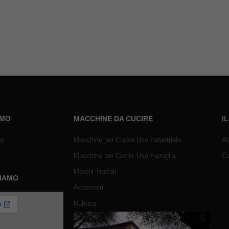
AMO
MACCHINE DA CUCIRE
I
mo
Macchine per Cucire Uso Industriale
Ac
Macchine per Cucire Uso Famiglia
Ca
Marchi Trattati
SIAMO
Accessori
Rubrica