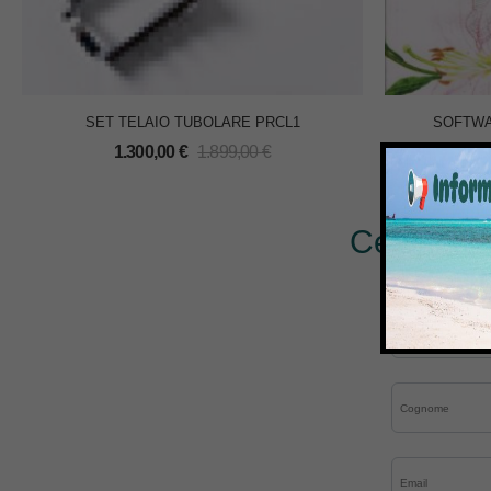
SET TELAIO TUBOLARE PRCL1
SOFTWA
1.300,00
€
1.899,00
€
1
Cerchi al