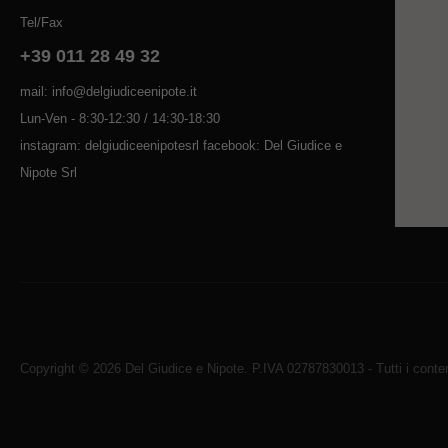
Tel/Fax
+39 011 28 49 32
mail: info@delgiudiceenipote.it
Lun-Ven - 8:30-12:30 / 14:30-18:30
instagram: delgiudiceenipotesrl facebook: Del Giudice e
Nipote Srl
Copyright © 2026 Del Giudice e Nipote. P.IVA 02787830013 - Tutti i contenu