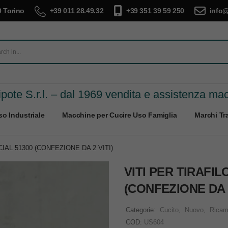
 Torino
+39 011 28.49.32
+39 351 39 59 250
info@
pote S.r.l. – dal 1969 vendita e assistenza ma
o Industriale
Macchine per Cucire Uso Famiglia
Marchi Tra
IAL 51300 (CONFEZIONE DA 2 VITI)
VITI PER TIRAFIL
(CONFEZIONE DA 2
Categorie:
Cucito
,
Nuovo
,
Ricam
COD:
US604