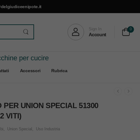
delgiudiceenipote.it
Sign In
0
Account
cchine per cucire
ttati
Accessori
Rubrica
O PER UNION SPECIAL 51300
 VITI)
bi
,
Union Special
,
Uso Industria