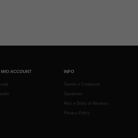
L MIO ACCOUNT
INFO
cedi
Termini e Condizioni
rrello
Spedizioni
Resi e Diritto di Recesso
Privacy Policy