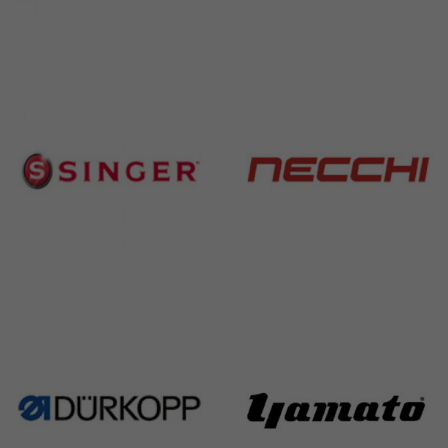
Brother
Juki
583 Products
225 Products
Singer
Necchi
224 Products
770 Products