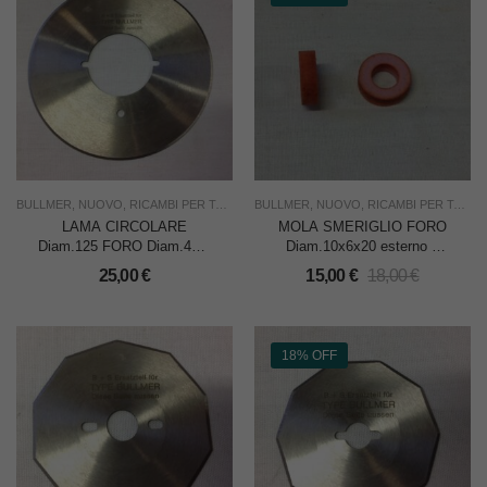
BULLMER
,
NUOVO
,
RICAMBI PER TAGLIERINE
BULLMER
,
TAGLIO
,
NUOVO
,
USO INDUSTRIA
,
RICAMBI PER TAGLIERINE
LAMA CIRCOLARE
MOLA SMERIGLIO FORO
Diam.125 FORO Diam.45 x
Diam.10x6x20 esterno x
BULLMER 840 –
BULLMER LMK –
25,00
€
15,00
€
18,00
€
CADAUNA
CADAUNO
18% OFF