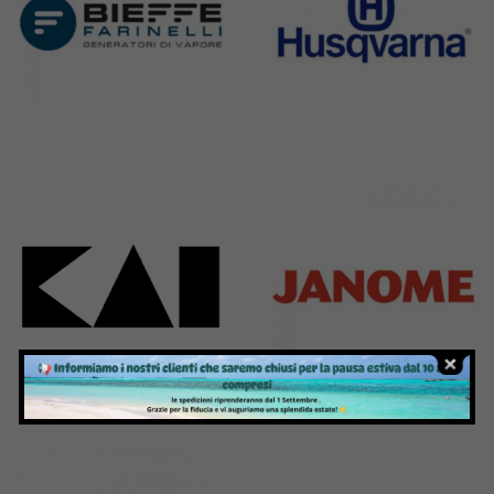
Bieffe
Husqvarna
42 Products
2 Products
Kai
Janome
31 Products
37 Products