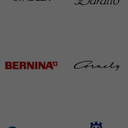
Adler
Baratto
368 Products
172 Products
Bernina
Cornely
295 Products
198 Products