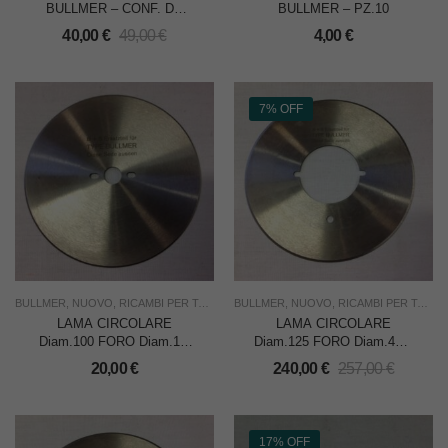
BULLMER – CONF. DA
BULLMER – PZ.10
100 PZ.
40,00
€
49,00
€
4,00
€
7% OFF
BULLMER
,
NUOVO
,
RICAMBI PER TAGLIERINE
BULLMER
,
TAGLIO
,
NUOVO
,
USO INDUSTRIA
,
RICAMBI PER TAGLIERINE
LAMA CIRCOLARE
LAMA CIRCOLARE
Diam.100 FORO Diam.10-
Diam.125 FORO Diam.45 x
26 x BULLMER 607 –
BULLMER 840 – CONF.
20,00
€
240,00
€
257,00
€
CADAUNA
DA 10 PZ.
17% OFF