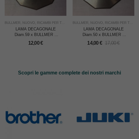
BULLMER
,
NUOVO
,
RICAMBI PER TAGLIERINE
BULLMER
,
TAGLIO
,
NUOVO
,
USO INDUSTRIA
,
RICAMBI PER TAGLIERINE
LAMA DECAGONALE
LAMA DECAGONALE
Diam.59 x BULLMER –
Diam.50 x BULLMER –
CADAUNA
CADAUNA
12,00
€
14,00
€
17,00
€
Scopri le gamme complete dei nostri marchi