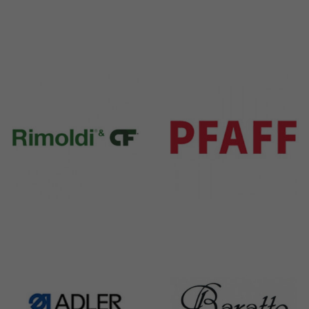
Durkopp
Yamato
351 Products
6 Products
Rimoldi & CF
Pfaff
1391 Products
301 Products