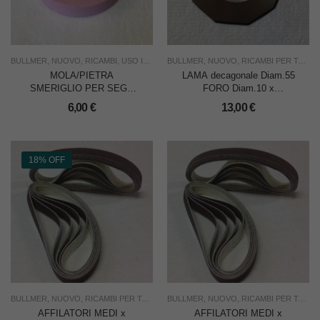
BULLMER
,
NUOVO
,
RICAMBI
,
USO INDUSTRIA
BULLMER
,
NUOVO
,
RICAMBI PER TAGLIERINE
MOLA/PIETRA
LAMA decagonale Diam.55
SMERIGLIO PER SEGA
FORO Diam.10 x
NASTRO BULLMER
BULLMER 604 –
6,00
€
13,00
€
775/776/777/778 = CARON
CADAUNA
18% OFF
BULLMER
,
NUOVO
,
RICAMBI PER TAGLIERINE
BULLMER
,
TAGLIO
,
NUOVO
,
USO INDUSTRIA
,
RICAMBI PER TAGLIERINE
AFFILATORI MEDI x
AFFILATORI MEDI x