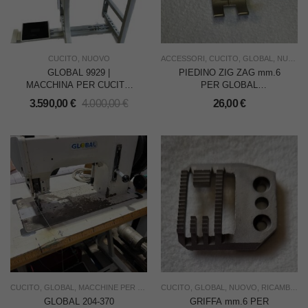
CUCITO
,
NUOVO
ACCESSORI
,
CUCITO
,
GLOBAL
,
NUOVO
GLOBAL 9929 |
PIEDINO ZIG ZAG mm.6
MACCHINA PER CUCITO
PER GLOBAL
CALZOLAIO CUOIO E
217/BERNINA 217/EFFECI
3.590,00
€
4.000,00
€
26,00
€
PELLE
217 E SIMILI ATTACCO
UNIVERSALE
CUCITO
,
GLOBAL
,
MACCHINE PER CUCIRE TRIPLICI TRASPORTO
CUCITO
,
GLOBAL
,
NUOVO
,
USATO
,
RICAMBI
,
USO I
,
US
GLOBAL 204-370
GRIFFA mm.6 PER