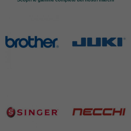
Brother
Juki
583 Products
225 Products