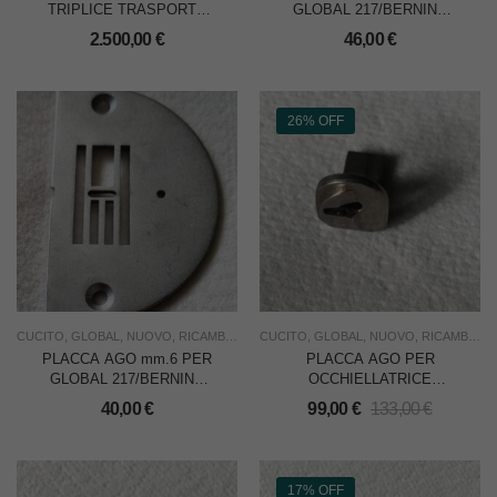
TRIPLICE TRASPORTO
GLOBAL 217/BERNINA
CON CROCHET BARREL
217/EFFECI 217
2.500,00
€
46,00
€
26% OFF
CUCITO
,
GLOBAL
,
NUOVO
,
RICAMBI
,
USO INDUSTRIA
CUCITO
,
GLOBAL
,
NUOVO
,
RICAMBI
,
US
PLACCA AGO mm.6 PER
PLACCA AGO PER
GLOBAL 217/BERNINA
OCCHIELLATRICE
217/EFFECI 217
NECCHI 499-100=GLOBAL
40,00
€
99,00
€
133,00
€
BH
557/758/759/778/779/1000
17% OFF