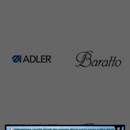
Rimoldi & CF
Pfaff
1391 Products
301 Products
Adler
Baratto
368 Products
172 Products