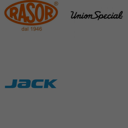
Rasor
Union Special
117 Products
140 Products
Jack
9 Products