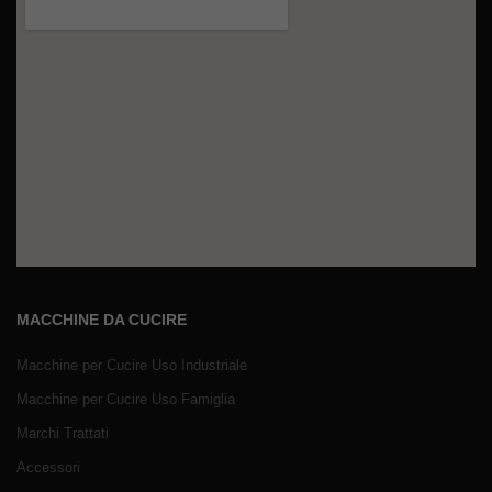
MACCHINE DA CUCIRE
Macchine per Cucire Uso Industriale
Macchine per Cucire Uso Famiglia
Marchi Trattati
Accessori