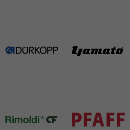
Singer
Necchi
224 Products
770 Products
Durkopp
Yamato
351 Products
6 Products