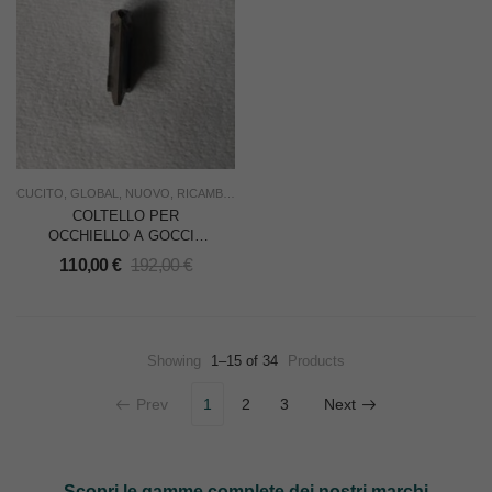
CUCITO
,
GLOBAL
,
NUOVO
,
RICAMBI
,
SOTTOCOSTO
,
USO INDUSTRIA
COLTELLO PER
OCCHIELLO A GOCCIA
PER GIACCHE PER
110,00
€
192,00
€
NECCHI 499-100 =
GLOBAL BH
557/758/759/778/779/1000
Showing
1–15 of 34
Products
Prev
1
2
3
Next
Scopri le gamme complete dei nostri marchi