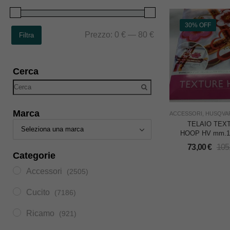
30% OFF
Prezzo:
0 €
—
80 €
Filtra
Cerca
Marca
ACCESSORI
,
HUSQVA
TELAIO TEX
HOOP HV mm.1
PER MACCHI
73,00
€
105
RICAMO HUSQ
Categorie
Accessori
(2505)
Cucito
(7186)
Ricamo
(921)