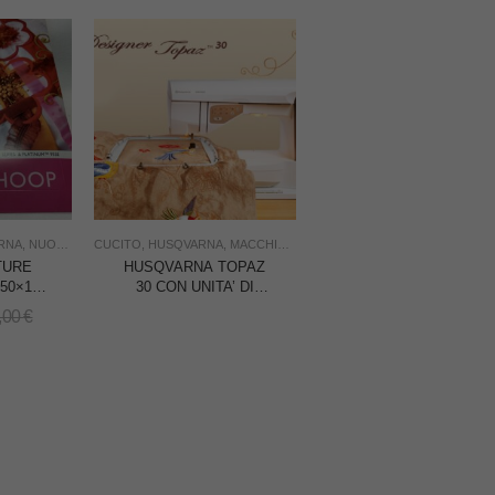
RNA
,
NUOVO
,
RICAMO
CUCITO
,
USO FAMIGLIA
,
HUSQVARNA
,
,
USO INDUSTRIA
MACCHINE PER CUCIRE
,
NUOVO
,
RICAMATRI
TURE
HUSQVARNA TOPAZ
50×150
30 CON UNITA’ DI
NE DA
RICAMO
,00
€
VARNA