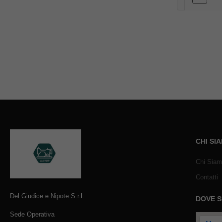
CHI SI
Chi Sia
Contatti
Del Giudice e Nipote S.r.l.
DOVE 
Sede Operativa