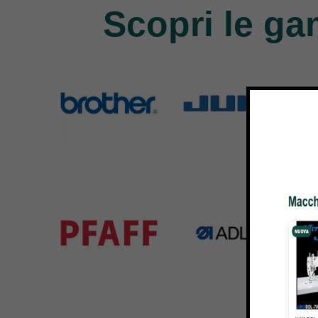
Scopri le ga
Brother
Juki
Si
583 Products
225 Products
224 
Pfaff
Adler
Bar
301 Products
368 Products
172 