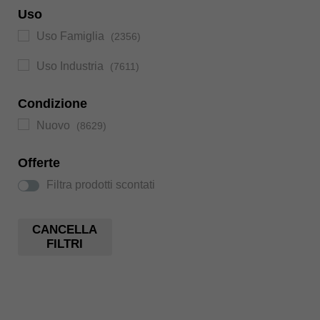
Uso
Uso Famiglia
(2356)
Uso Industria
(7611)
Condizione
Nuovo
(8629)
Offerte
Filtra prodotti scontati
CANCELLA
FILTRI