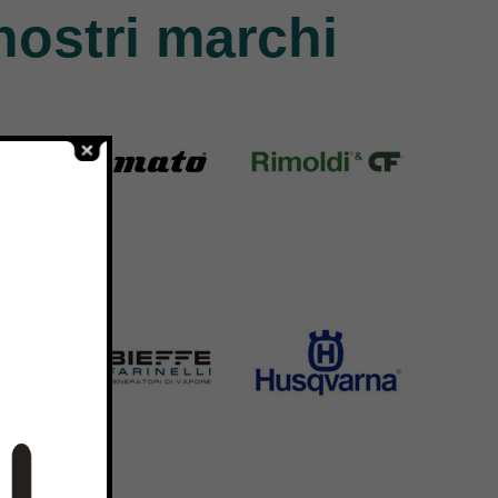
nostri marchi
Yamato
Rimoldi & CF
6 Products
1391 Products
Bieffe
Husqvarna
42 Products
2 Products