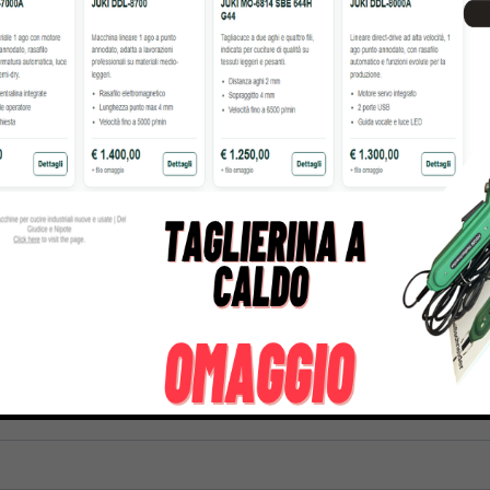
gasus
Perfecta
Rasor
roducts
50 Products
117 Products
r chiedere un preve