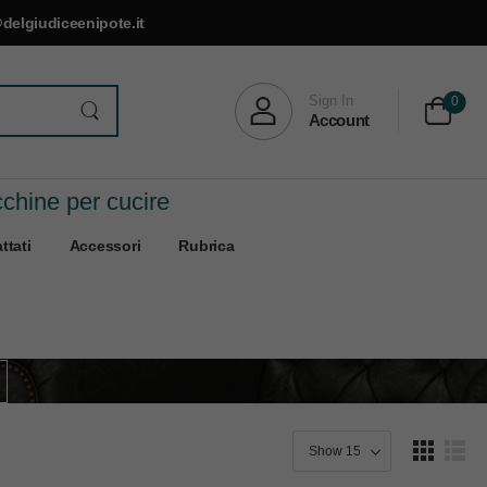
delgiudiceenipote.it
Sign In
0
Account
cchine per cucire
ttati
Accessori
Rubrica