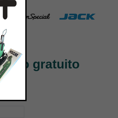
Union Special
Jack
140 Products
9 Products
ntivo gratuito