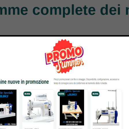
mme complete dei 
nger
Necchi
Durkopp
Products
770 Products
351 Products
atto
Bernina
Cornely
Products
295 Products
198 Products