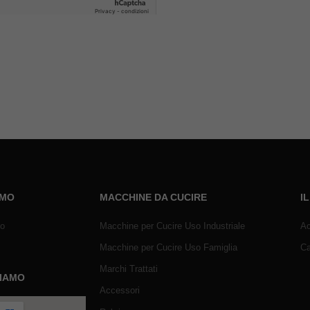
AMO
MACCHINE DA CUCIRE
I
mo
Macchine per Cucire Uso Industriale
Ac
Macchine per Cucire Uso Famiglia
Ca
Marchi Trattati
SIAMO
Accessori