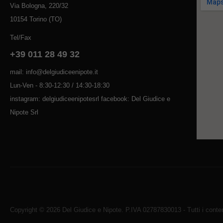
Via Bologna, 220/32
10154 Torino (TO)
Tel/Fax
+39 011 28 49 32
mail: info@delgiudiceenipote.it
Lun-Ven - 8:30-12:30 / 14:30-18:30
instagram: delgiudiceenipotesrl facebook: Del Giudice e
Nipote Srl
Copyright © 2026 Del Giudice e Nipote. P.IVA 02787830013 - Tutti i contenu