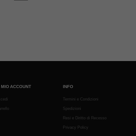
L MIO ACCOUNT
INFO
cedi
Termini e Condizioni
rrello
Spedizioni
Resi e Diritto di Recesso
Privacy Policy