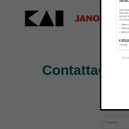
Kai
Janome
Pe
31 Products
37 Products
11 P
Contattaci pe