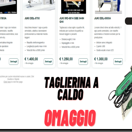
atto
Bernina
Cornely
Products
295 Products
198 Products
gasus
Perfecta
Rasor
roducts
50 Products
117 Products
r chiedere un preve