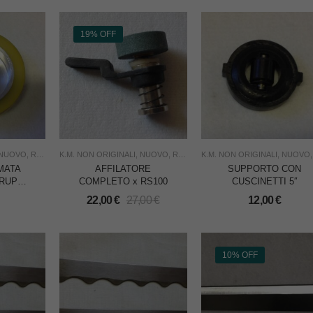
19% OFF
NUOVO
,
RICAMBI
K.M. NON ORIGINALI
,
TAGLIO
,
USO INDUSTRIA
,
NUOVO
,
RICAMBI PER TAGLIERINE
K.M. NON ORIGINALI
,
TAGLIO
,
NUOVO
,
U
MATA
AFFILATORE
SUPPORTO CON
RUPPO
COMPLETO x RS100
CUSCINETTI 5″
 PER
22,00
€
27,00
€
12,00
€
NA
M 5″
10% OFF