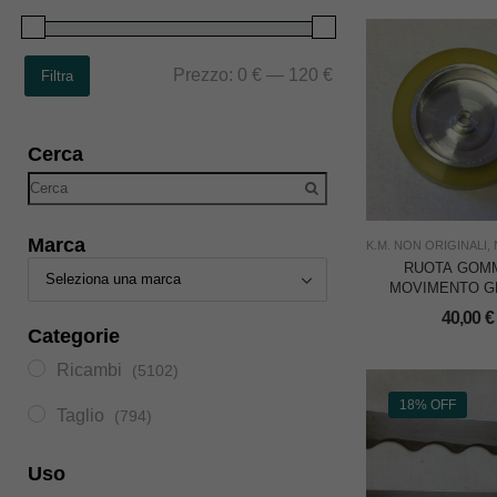
Prezzo:
0 €
—
120 €
Filtra
Cerca
Marca
K.M. NON ORIGINALI
,
RUOTA GOM
MOVIMENTO G
AFFILATORE
40,00
€
TAGLIERI
Categorie
VERTICALE K
Ricambi
(5102)
18% OFF
Taglio
(794)
Uso