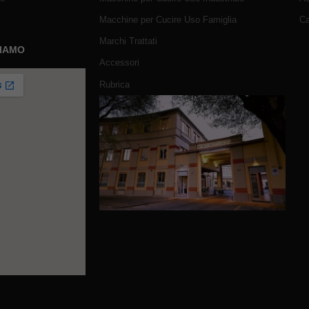
Macchine per Cucire Uso Famiglia
Ca
Marchi Trattati
SIAMO
Accessori
Rubrica