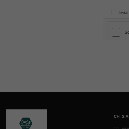
Invia
CHI SI
Chi Sia