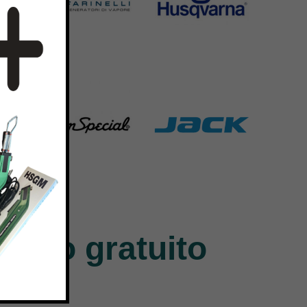
Bieffe
Husqvarna
42 Products
2 Products
Union Special
Jack
140 Products
9 Products
ntivo gratuito