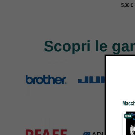
x KM/EASTMA
5,00
€
– GOLDEN EA
CADAUN
Scopri le ga
Brother
Juki
Si
583 Products
225 Products
224 