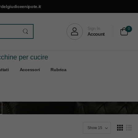
delgiudiceenipote.it
Sign In
0
Account
cchine per cucire
ttati
Accessori
Rubrica