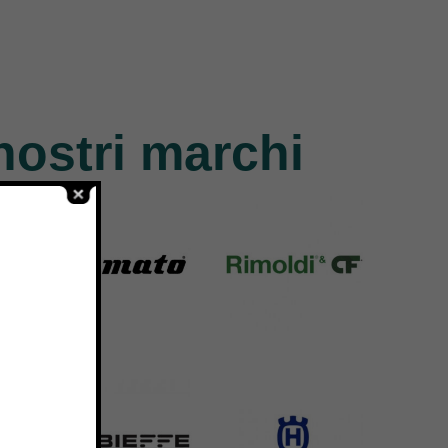
nostri marchi
Yamato
Rimoldi & CF
6 Products
1391 Products