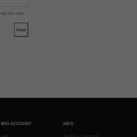
del sito web
Invia
L MIO ACCOUNT
INFO
cedi
Termini e Condizioni