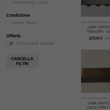
Uso Industria
(7611)
Condizione
K.M. NON ORIGINALI
,
Nuovo
(8629)
LAMA VERTICA
ONDULATA – 
Offerte
EAGLE – CONF.
120,00
€
14
PZ.
Filtra prodotti scontati
CANCELLA
FILTRI
K.M. NON ORIGINALI
,
LAMA VERTICA
LISCIA STRET