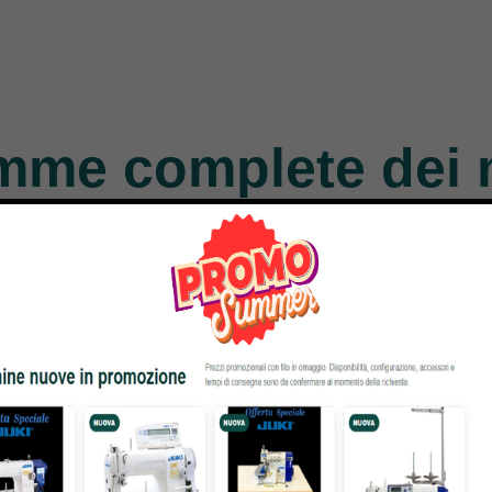
N/STAR
GLE –
A
mme complete dei 
nger
Necchi
Durkopp
Products
770 Products
351 Products