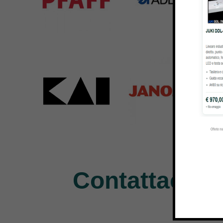
Pfaff
Adler
Bar
301 Products
368 Products
172 
Kai
Janome
Pe
31 Products
37 Products
11 P
Contattaci pe