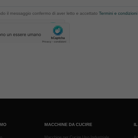
ndo il messaggio confermo di aver letto e accettato
Termini e condizioni
AMO
MACCHINE DA CUCIRE
I
mo
Macchine per Cucire Uso Industriale
Ac