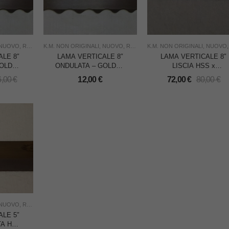
NUOVO
,
RICAMBI PER TAGLIERINE
K.M. NON ORIGINALI
,
TAGLIO
,
NUOVO
,
USO INDUSTRIA
,
RICAMBI PER TAGLIERINE
K.M. NON ORIGINALI
,
TAGLIO
,
NUOVO
,
U
LE 8″
LAMA VERTICALE 8″
LAMA VERTICALE 8″
GOLDEN
ONDULATA – GOLDEN
LISCIA HSS x
 DA 12
EAGLE – CADAUNA
KM/EASTMAN/STAR –
6,00
€
12,00
€
72,00
€
80,00
€
GOLDEN EAGLE –
SCATOLA DA PZ.12
NUOVO
,
RICAMBI PER TAGLIERINE
,
TAGLIO
,
USO INDUSTRIA
LE 5″
TA HSS