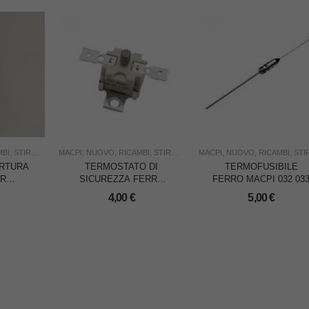
MBI
,
STIRO
,
USO INDUSTRIA
MACPI
,
NUOVO
,
RICAMBI
,
STIRO
,
USO FAMIGLIA
MACPI
,
NUOVO
,
USO INDUSTRIA
,
RICAMBI
,
STIR
RTURA
TERMOSTATO DI
TERMOFUSIBILE
ER
SICUREZZA FERRO
FERRO MACPI 032 03
MACPI
MACPI 032 033 TIPO
4,00
€
5,00
€
 STIR
VECCHIO