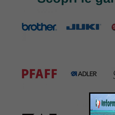
Brother
Juki
Si
583 Products
225 Products
224 
Pfaff
Adler
Bar
301 Products
368 Products
172 