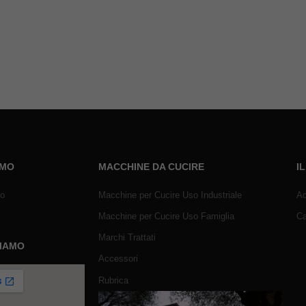
AMO
MACCHINE DA CUCIRE
I
mo
Macchine per Cucire Uso Industriale
Ac
Macchine per Cucire Uso Famiglia
Ca
Marchi Trattati
SIAMO
Accessori
Rubrica