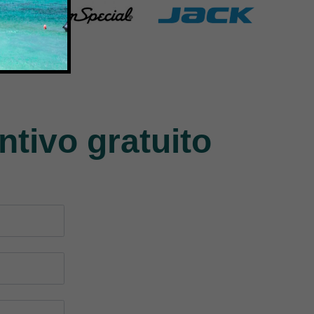
Union Special
Jack
140 Products
9 Products
ntivo gratuito