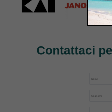
Kai
Janome
Pe
31 Products
37 Products
11 P
Contattaci pe