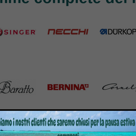
nger
Necchi
Durkopp
Products
770 Products
351 Products
atto
Bernina
Cornely
Products
295 Products
198 Products