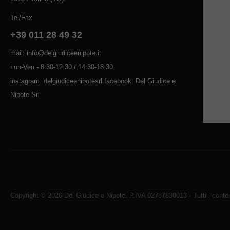
Tel/Fax
+39 011 28 49 32
mail: info@delgiudiceenipote.it
Lun-Ven - 8:30-12:30 / 14:30-18:30
instagram: delgiudiceenipotesrl facebook: Del Giudice e
Nipote Srl
Copyright © 2026 Del Giudice e Nipote. P.IVA 02787830013 - Tutti i contenu