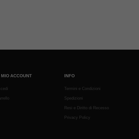
L MIO ACCOUNT
INFO
cedi
Termini e Condizioni
rrello
Spedizioni
Resi e Diritto di Recesso
Privacy Policy