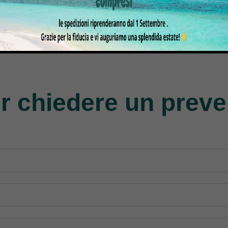
gasus
Perfecta
Rasor
roducts
50 Products
117 Products
r chiedere un preve