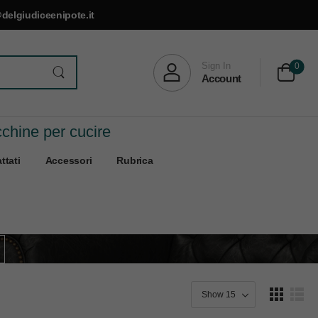
delgiudiceenipote.it
Sign In
0
Account
cchine per cucire
ttati
Accessori
Rubrica