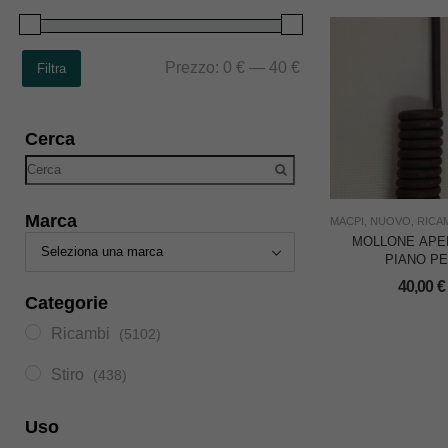
Prezzo:
0 €
—
40 €
Filtra
Cerca
Marca
MACPI
,
NUOVO
,
RICA
MOLLONE APE
PIANO P
PRESSETTA 
40,00
€
CL.267 = MAX
Categorie
900
Ricambi
(5102)
Stiro
(438)
Uso