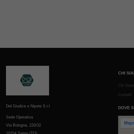
CHI SI
Chi Sia
Contatti
Del Giudice e Nipote S.r.l.
DOVE 
Sede Operativa
Via Bologna, 220/32
10154 Torino (TO)