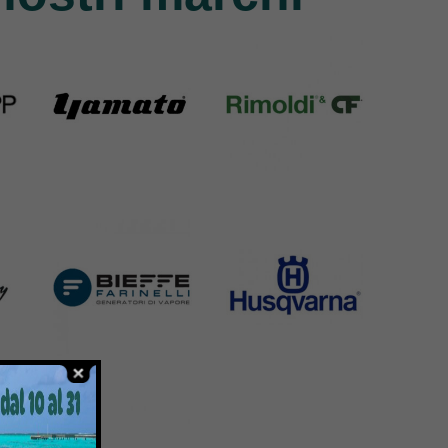
Yamato
Rimoldi & CF
6 Products
1391 Products
Bieffe
Husqvarna
42 Products
2 Products