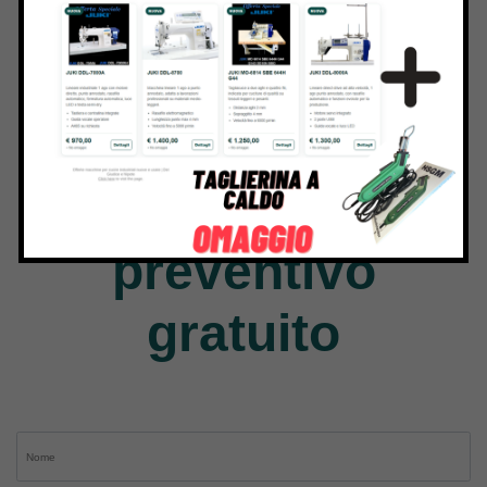
Jack
9 Products
Contattaci per
chiedere un
preventivo
gratuito