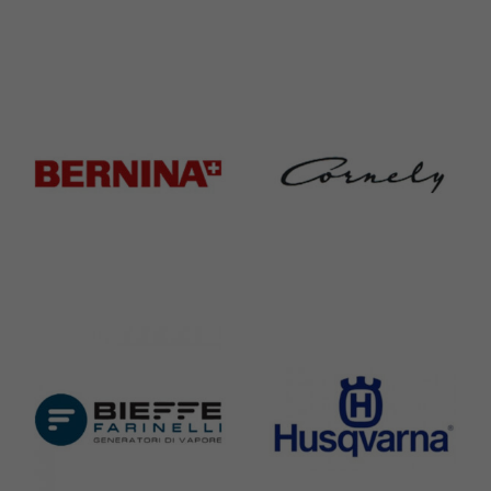
Adler
Baratto
368 Products
172 Products
Bernina
Cornely
295 Products
198 Products