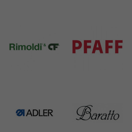
Durkopp
Yamato
351 Products
6 Products
Rimoldi & CF
Pfaff
1391 Products
301 Products