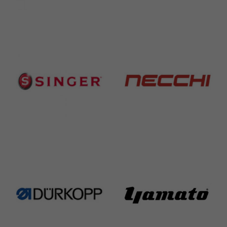
Brother
Juki
583 Products
225 Products
Singer
Necchi
224 Products
770 Products