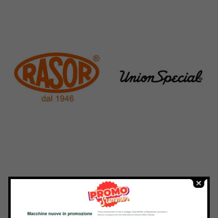
Pegasus
Perfecta
11 Products
50 Products
Rasor
Union Special
117 Products
140 Products