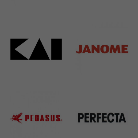
Bieffe
Husqvarna
42 Products
2 Products
Kai
Janome
31 Products
37 Products