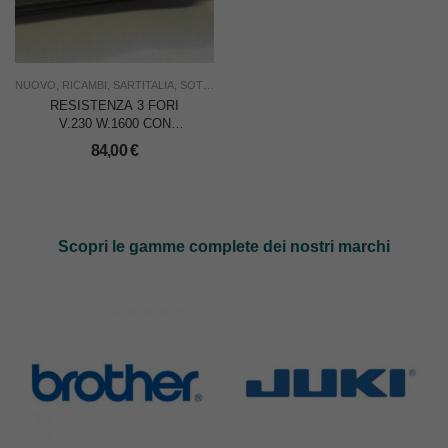
NUOVO
,
RICAMBI
,
SARTITALIA
,
SOTTOCOSTO
,
STIRO
,
USO FAMIGLIA
,
USO INDUS
RESISTENZA 3 FORI
V.230 W.1600 CON
GUAINA PER
84,00
€
SARTITALIA
Scopri le gamme complete dei nostri marchi