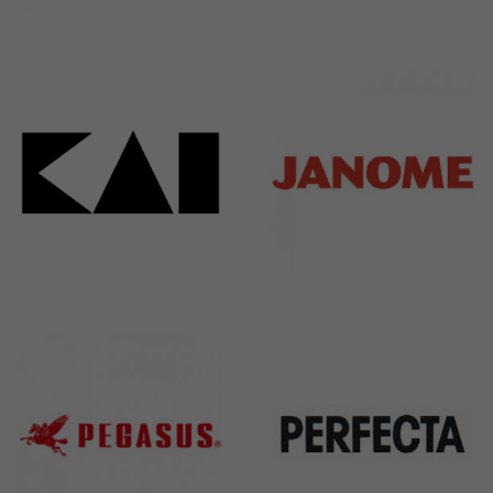
Bieffe
Husqvarna
42 Products
2 Products
Kai
Janome
31 Products
37 Products