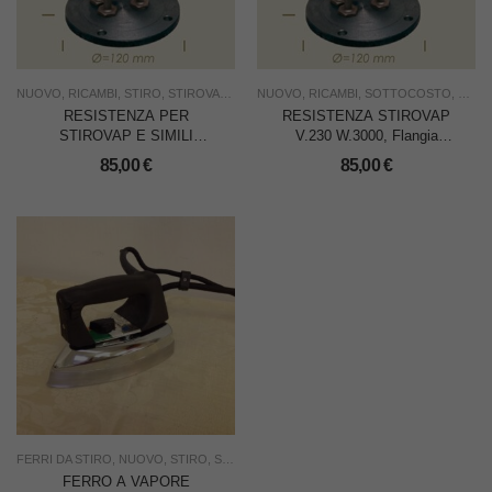
NUOVO
,
RICAMBI
,
STIRO
,
STIROVAP
,
USO INDUSTRIA
NUOVO
,
RICAMBI
,
SOTTOCOSTO
,
STIR
RESISTENZA PER
RESISTENZA STIROVAP
STIROVAP E SIMILI
V.230 W.3000, Flangia
V.230, W.4400,
diam.120 mm., Fori 4
85,00
€
85,00
€
Diam.mm.120, 4 fori
mm.9, Altezza mm.155
Diam.mm.9
FERRI DA STIRO
,
NUOVO
,
STIRO
,
STIROVAP
,
USO INDUSTRIA
FERRO A VAPORE