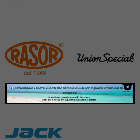
Pegasus
Perfecta
11 Products
50 Products
Rasor
Union Special
117 Products
140 Products