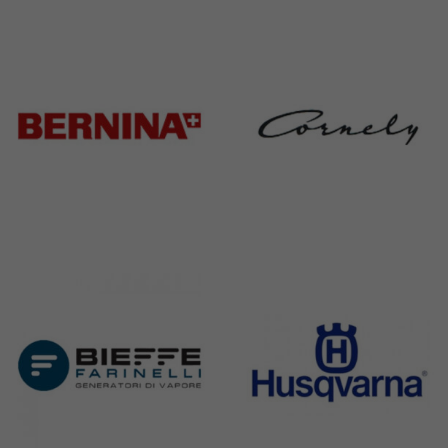
Adler
Baratto
368 Products
172 Products
Bernina
Cornely
295 Products
198 Products