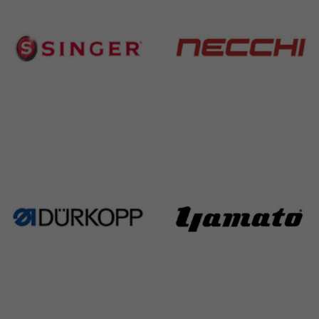
Singer
Necchi
224 Products
770 Products
Durkopp
Yamato