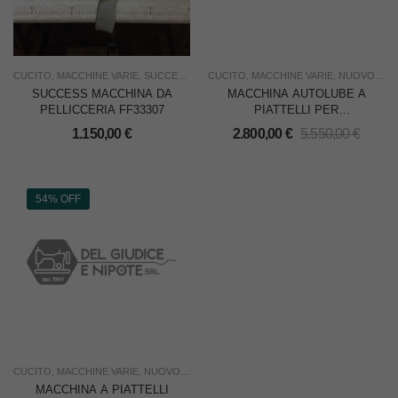
CUCITO
,
MACCHINE VARIE
,
SUCCESS
,
USATO
CUCITO
,
USO INDUSTRIA
,
MACCHINE VARIE
,
NUOVO
,
SO
SUCCESS MACCHINA DA
MACCHINA AUTOLUBE A
PELLICCERIA FF33307
PIATTELLI PER
PELLICCERIA
1.150,00
€
2.800,00
€
5.550,00
€
54% OFF
CUCITO
,
MACCHINE VARIE
,
NUOVO
,
SOTTOCOSTO
,
SUCCESS
,
USO INDUSTRIA
MACCHINA A PIATTELLI