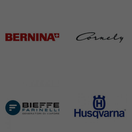
Adler
Baratto
368 Products
172 Products
Bernina
Cornely
295 Products
198 Products