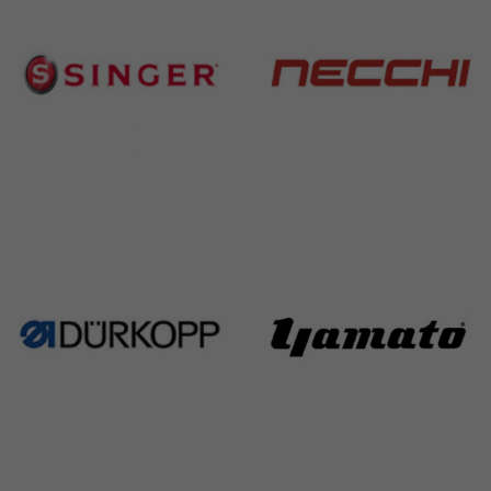
Singer
Necchi
224 Products
770 Products
Durkopp
Yamato