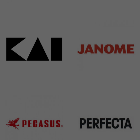
Bieffe
Husqvarna
42 Products
2 Products
Kai
Janome
31 Products
37 Products