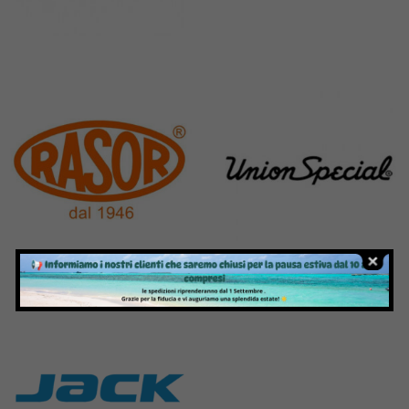
Pegasus
Perfecta
11 Products
50 Products
Rasor
Union Special
117 Products
140 Products