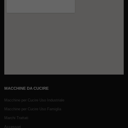
MACCHINE DA CUCIRE
Macchine per Cucire Uso Industriale
Macchine per Cucire Uso Famiglia
Marchi Trattati
Accessori