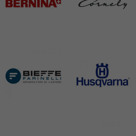
Bernina
Cornely
295 Products
198 Products
Bieffe
Husqvarna
42 Products
2 Products