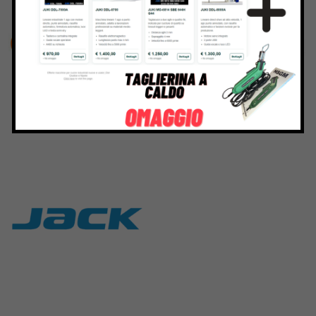
Rasor
Union Special
117 Products
140 Products
Jack