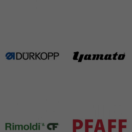
Singer
Necchi
224 Products
770 Products
Durkopp
Yamato
351 Products
6 Products