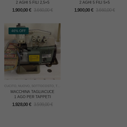
2 AGHI 5 FILI 2,5×5
2 AGHI 5 FILI 5×5
1.900,00
€
3.660,00
€
1.900,00
€
3.660,00
€
46% OFF
CUCITO
,
NUOVO
,
SOTTOCOSTO
,
TAGLIA E CUCI
,
USO INDUSTRIA
,
WILLCOX & GI
MACCHINA TAGLIACUCE
1 AGO PER TAPPETI
1.928,00
€
3.599,00
€