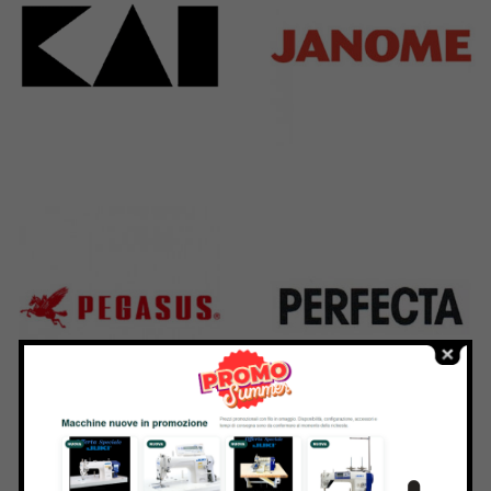
Kai
Janome
31 Products
37 Products
Pegasus
Perfecta
11 Products
50 Products