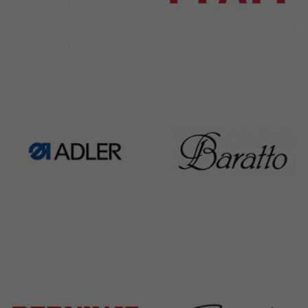
Rimoldi & CF
Pfaff
1391 Products
301 Products
Adler
Baratto
368 Products
172 Products