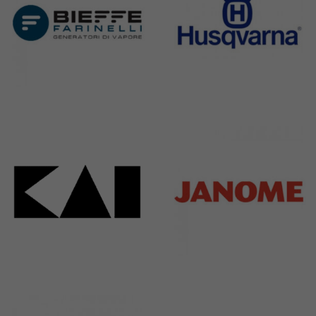
Bieffe
Husqvarna
42 Products
2 Products
Kai
Janome
31 Products
37 Products