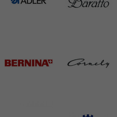
Adler
Baratto
368 Products
172 Products
Bernina
Cornely
295 Products
198 Products