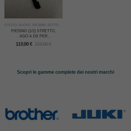
CUCITO
,
NUOVO
,
RICAMBI
,
SOTTOCOSTO
,
UNION SPECIAL
,
USO INDUSTRIA
PIEDINO (1/2) STRETTO,
AGO A DX PER
CROCCHETTA UNION
110,00
€
219,00
€
SPECIAL 53300/53400
Scopri le gamme complete dei nostri marchi