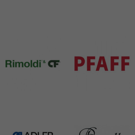
Durkopp
Yamato
351 Products
6 Products
Rimoldi & CF
Pfaff
1391 Products
301 Products