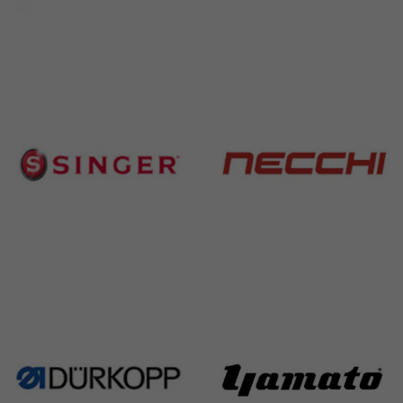
Brother
Juki
583 Products
225 Products
Singer
Necchi
224 Products
770 Products