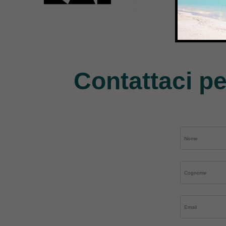
Kai
Janome
Pe
31 Products
37 Products
11 P
Contattaci pe