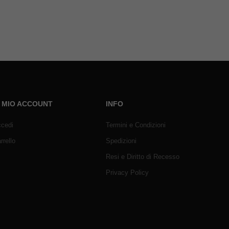
L MIO ACCOUNT
INFO
cedi
Termini e Condizioni
rrello
Spedizioni
Resi e Diritto di Recesso
Privacy Policy