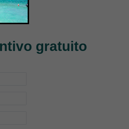
Union Special
Jack
140 Products
9 Products
ntivo gratuito