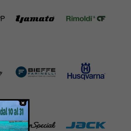
Yamato
Rimoldi & CF
6 Products
1391 Products
Bieffe
Husqvarna
42 Products
2 Products