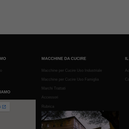
AMO
MACCHINE DA CUCIRE
I
mo
Macchine per Cucire Uso Industriale
Ac
Macchine per Cucire Uso Famiglia
Ca
Marchi Trattati
SIAMO
Accessori
Rubrica