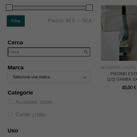
Prezzo:
40 €
—
50 €
Filtra
Cerca
Marca
ACCESSORI
,
CUCITO
PIEDINO ES
(1/2) GAMBA S
ACCOPPIA 
45,00
€
PIEDINO IN
Categorie
NC/956522
Accessori
(2505)
Cucito
(7186)
Uso