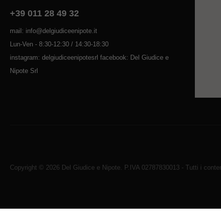
+39 011 28 49 32
mail: info@delgiudiceenipote.it
Lun-Ven - 8:30-12:30 / 14:30-18:30
instagram: delgiudiceenipotesrl facebook: Del Giudice e
Nipote Srl
Copyright © 2026 Del Giudice e Nipote. P.IVA 02787830013 - Tutti i contenu
Avviso sui cookie di WordPress da parte di Real Cookie Banne