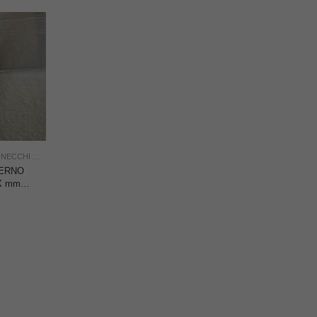
,
NECCHI NON ORIGINALI
,
NUOVO
,
USO INDUSTRIA
TERNO
X mm.8,
CON
TERNO
/D