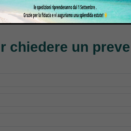
gasus
Perfecta
Rasor
roducts
50 Products
117 Products
r chiedere un preve