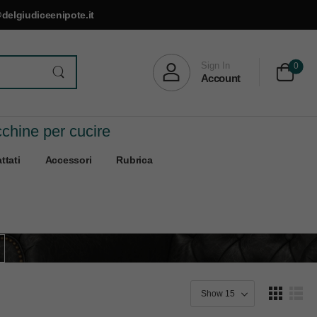
delgiudiceenipote.it
Sign In
0
Account
cchine per cucire
ttati
Accessori
Rubrica