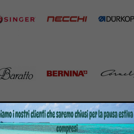
nger
Necchi
Durkopp
Products
770 Products
351 Products
atto
Bernina
Cornely
Products
295 Products
198 Products