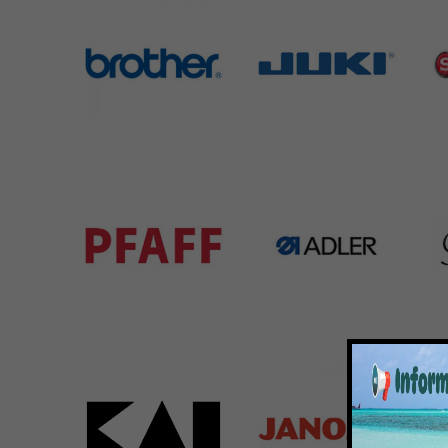
Brother
Juki
Si
583 Products
225 Products
224 
Pfaff
Adler
Bar
301 Products
368 Products
172 