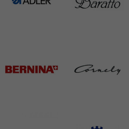
Adler
Baratto
368 Products
172 Products
Bernina
Cornely
295 Products
198 Products