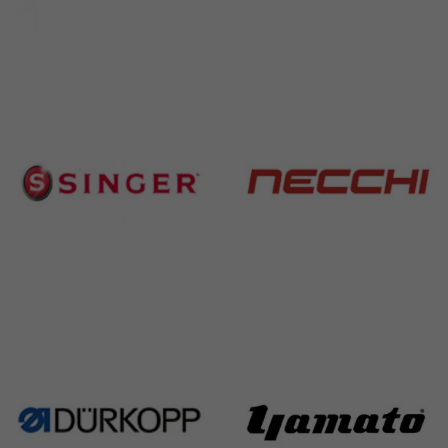
Brother
Juki
583 Products
225 Products
Singer
Necchi
224 Products
770 Products