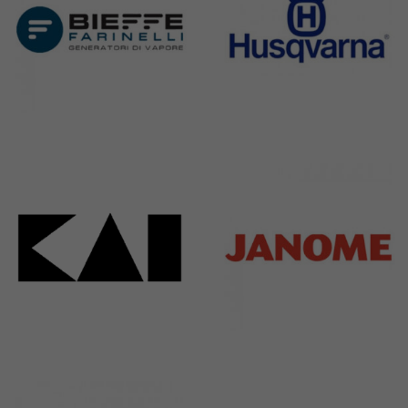
Bieffe
Husqvarna
42 Products
2 Products
Kai
Janome
31 Products
37 Products