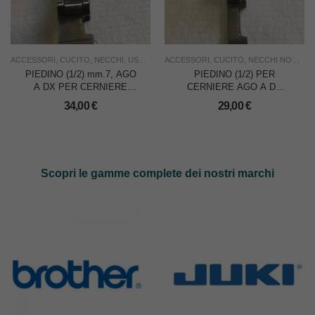
ACCESSORI
,
CUCITO
,
NECCHI
,
USO INDUSTRIA
ACCESSORI
,
CUCITO
,
NECCHI NON ORIGINALI
PIEDINO (1/2) mm.7, AGO
PIEDINO (1/2) PER
A DX PER CERNIERE
CERNIERE AGO A DX
PER NECCHI 881/891
PER NECCHI 881/891
34,00
€
29,00
€
Scopri le gamme complete dei nostri marchi