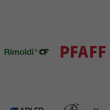
Durkopp
Yamato
351 Products
6 Products
Rimoldi & CF
Pfaff
1391 Products
301 Products