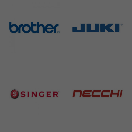
Brother
Juki
582 Products
225 Products
Singer
Necchi