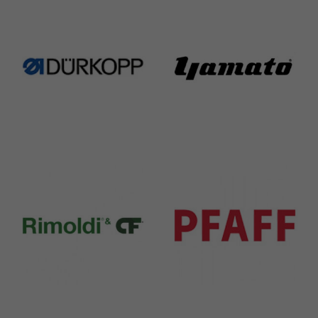
224 Products
770 Products
Durkopp
Yamato
351 Products
6 Products
Rimoldi & CF
Pfaff