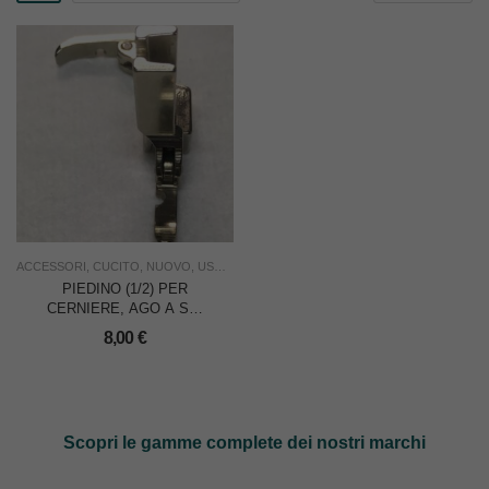
ACCESSORI
,
CUCITO
,
NUOVO
,
USO FAMIGLIA
,
USO INDUSTRIA
PIEDINO (1/2) PER
CERNIERE, AGO A SX,
ATTACCO UNIVERSALE
8,00
€
ALTO
Scopri le gamme complete dei nostri marchi