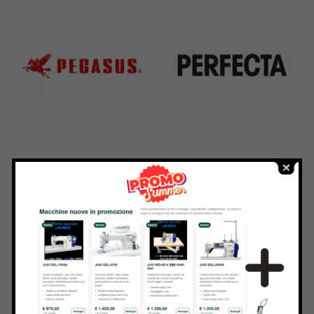
31 Products
37 Products
Pegasus
Perfecta
11 Products
50 Products
Rasor
Union Special