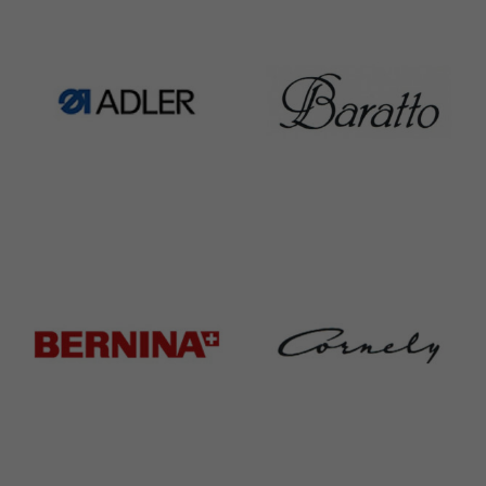
1391 Products
301 Products
Adler
Baratto
368 Products
172 Products
Bernina
Cornely