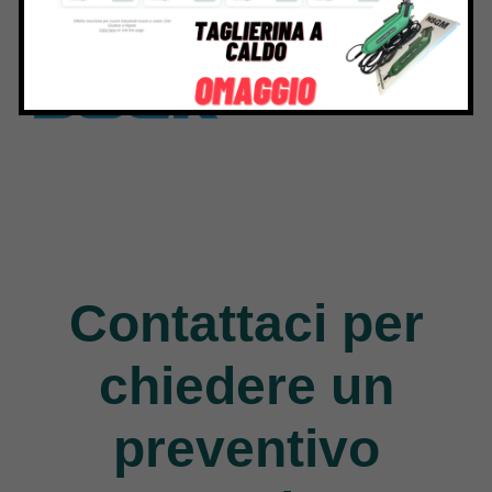
117 Products
140 Products
Jack
9 Products
Contattaci per
chiedere un
preventivo