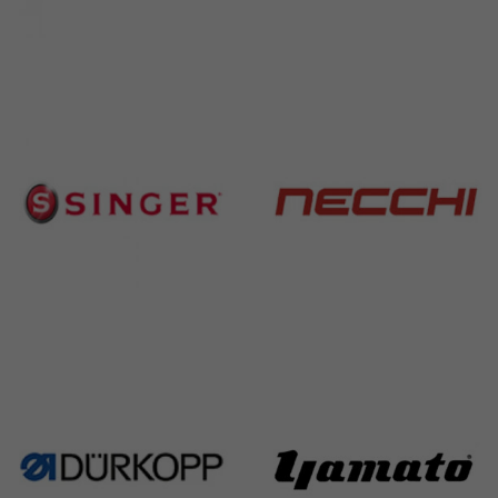
Brother
Juki
583 Products
225 Products
Singer
Necchi
224 Products
770 Products