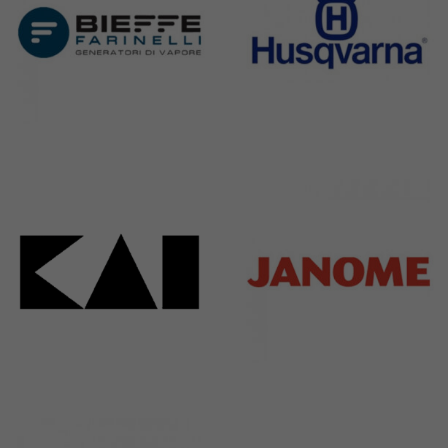
Bieffe
Husqvarna
42 Products
2 Products
Kai
Janome
31 Products
37 Products