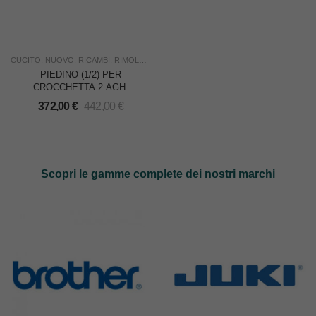
CUCITO
,
NUOVO
,
RICAMBI
,
RIMOLDI & CF
,
USO INDUSTRIA
PIEDINO (1/2) PER
CROCCHETTA 2 AGHI
RIMOLDI 269-20-2MD-01
372,00
€
442,00
€
Scopri le gamme complete dei nostri marchi