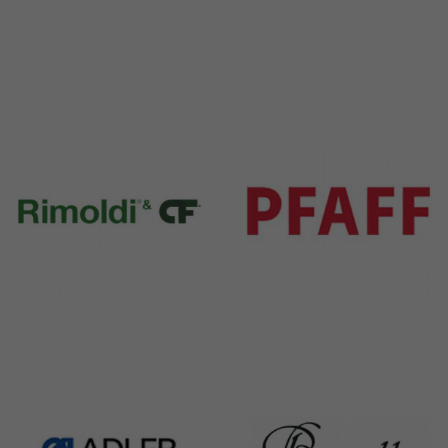
Durkopp
Yamato
351 Products
6 Products
Rimoldi & CF
Pfaff
1391 Products
301 Products