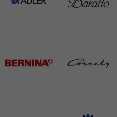
Adler
Baratto
368 Products
172 Products
Bernina
Cornely
295 Products
198 Products