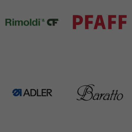
Rimoldi & CF
Pfaff
1391 Products
301 Products
Adler
Baratto