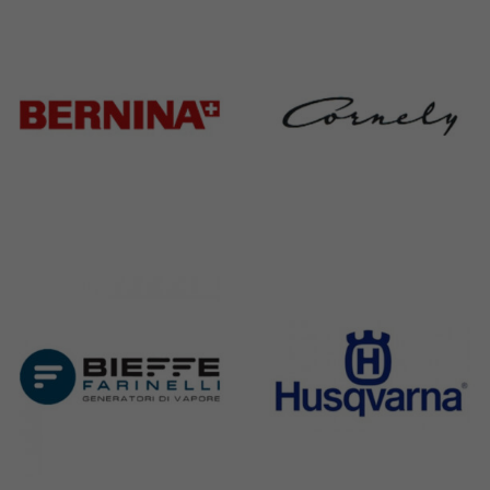
368 Products
172 Products
Bernina
Cornely
295 Products
198 Products