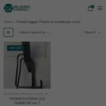
0
>
Home
Prodotti taggati “Piedino di ricambio per cucito”
14% OFF
ADLER NON ORIGINALI
,
NUOVO
,
RICAMBI
,
USO INDUSTRIA
PIEDINO ESTERNO (1/2)
GAMBO DX mm.7