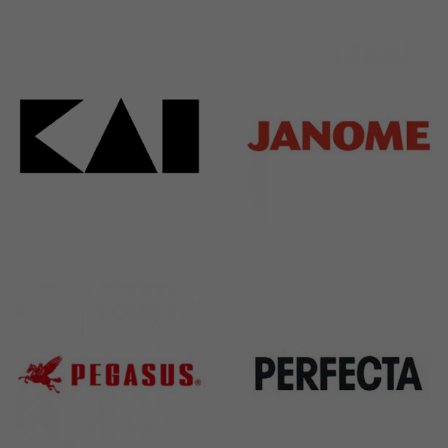
Bieffe
Husqvarna
42 Products
2 Products
Kai
Janome
31 Products
37 Products