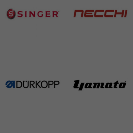
Singer
Necchi
224 Products
770 Products
Durkopp
Yamato
351 Products
6 Products