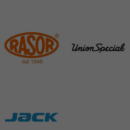
Pegasus
Perfecta
11 Products
50 Products
Rasor
Union Special
117 Products
140 Products