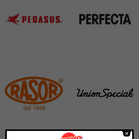
Pegasus
Perfecta
11 Products
50 Products
Rasor
Union Special
117 Products
140 Products