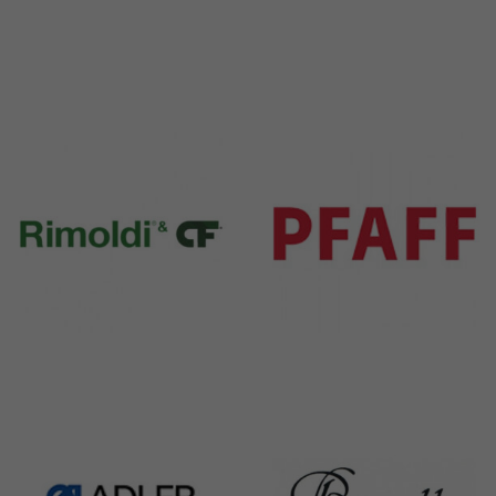
Durkopp
Yamato
351 Products
6 Products
Rimoldi & CF
Pfaff
1391 Products
301 Products