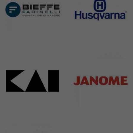
Bieffe
Husqvarna
42 Products
2 Products
Kai
Janome
31 Products
37 Products