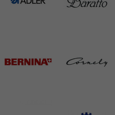
Adler
Baratto
368 Products
172 Products
Bernina
Cornely
295 Products
198 Products