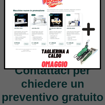
Jack
9 Products
Contattaci per
chiedere un
preventivo gratuito