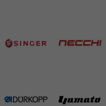
Brother
Juki
583 Products
225 Products
Singer
Necchi
224 Products
770 Products