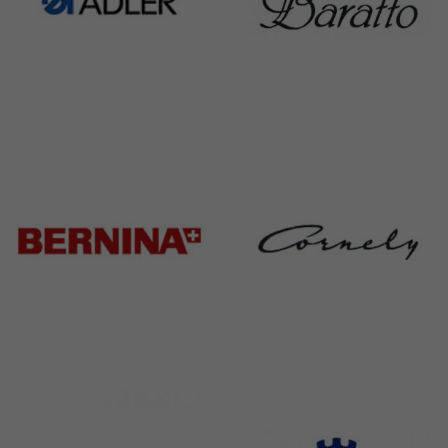
Adler
Baratto
368 Products
172 Products
Bernina
Cornely
295 Products
198 Products