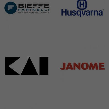
Bieffe
Husqvarna
42 Products
2 Products
Kai
Janome
31 Products
37 Products