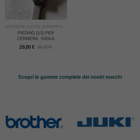
ACCESSORI
,
CUCITO
,
DURKOPP NON ORIGINALI
,
NUOVO
,
RICAMBI
,
USO INDUST
PIEDINO (1/2) PER
CERNIERA, SUOLA
LARGA mm.7 PER
26,00
€
34,00
€
DURKOPP 212 – MADE IN
ITALY
Scopri le gamme complete dei nostri marchi