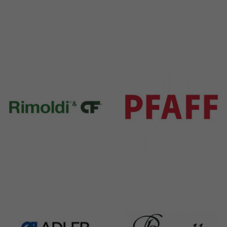
Durkopp
Yamato
351 Products
6 Products
Rimoldi & CF
Pfaff
1391 Products
301 Products