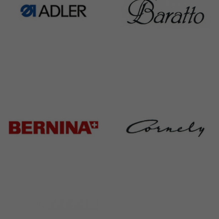
Adler
Baratto
368 Products
172 Products
Bernina
Cornely
295 Products
198 Products