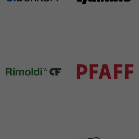
Durkopp
Yamato
351 Products
6 Products
Rimoldi & CF
Pfaff
1391 Products
301 Products