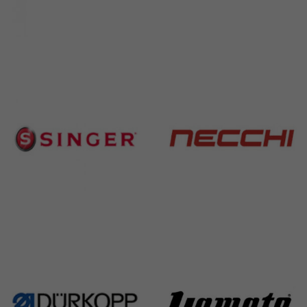
Brother
Juki
583 Products
225 Products
Singer
Necchi
224 Products
770 Products