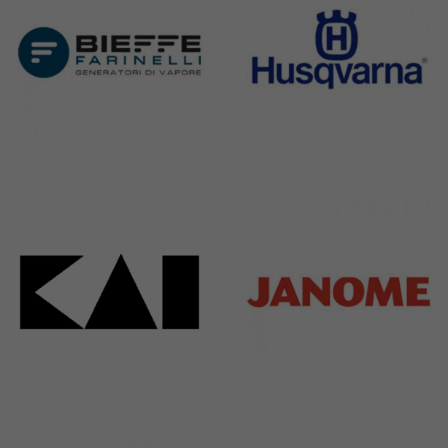
Bieffe
Husqvarna
42 Products
2 Products
Kai
Janome
31 Products
37 Products