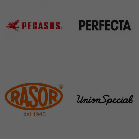
Pegasus
Perfecta
11 Products
50 Products
Rasor
Union Special