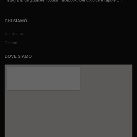
instagram: delgiudiceenipotesrl facebook: Del Giudice e Nipote Srl
CHI SIAMO
Chi Siamo
Contatti
DOVE SIAMO