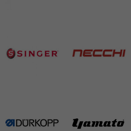
Brother
Juki
583 Products
225 Products
Singer
Necchi
224 Products
770 Products