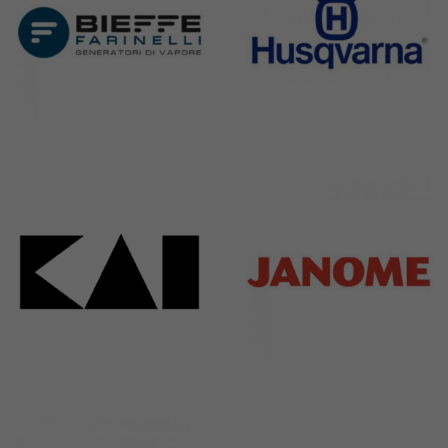
Bieffe
Husqvarna
42 Products
2 Products
Kai
Janome
31 Products
37 Products