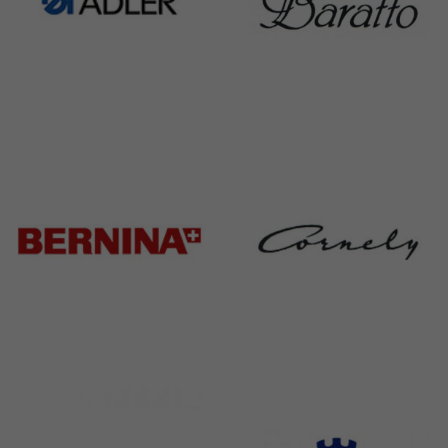
Adler
Baratto
368 Products
172 Products
Bernina
Cornely
295 Products
198 Products