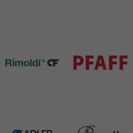
Durkopp
Yamato
351 Products
6 Products
Rimoldi & CF
Pfaff
1391 Products
301 Products