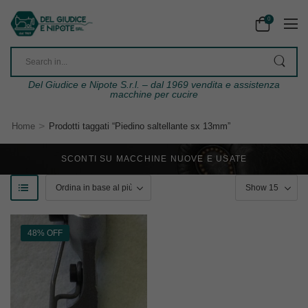
0
Del Giudice e Nipote S.r.l. – dal 1969 vendita e assistenza
macchine per cucire
>
Home
Prodotti taggati “Piedino saltellante sx 13mm”
SCONTI SU MACCHINE NUOVE E USATE
48% OFF