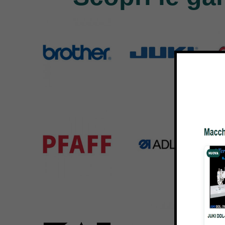
Brother
Juki
Si
583 Products
225 Products
224 
Pfaff
Adler
Bar
301 Products
368 Products
172 