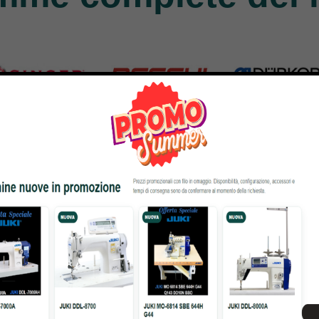
nger
Necchi
Durkopp
Products
770 Products
351 Products
atto
Bernina
Cornely
Products
295 Products
198 Products