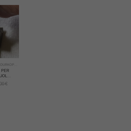
,
DURKOPP NON ORIGINALI
,
NUOVO
,
RICAMBI
,
USO INDUSTRIA
) PER
SUOLA
 PER
,00
€
– MADE