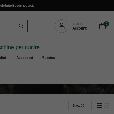
delgiudiceenipote.it
Sign In
0
Account
cchine per cucire
ttati
Accessori
Rubrica