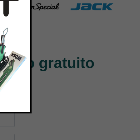
Union Special
Jack
140 Products
9 Products
ntivo gratuito