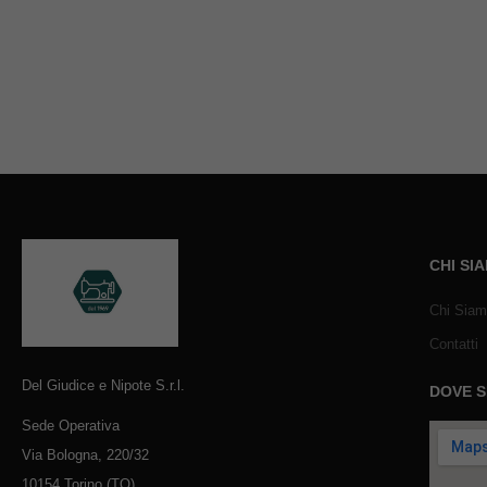
CHI SI
Chi Sia
Contatti
Del Giudice e Nipote S.r.l.
DOVE 
Sede Operativa
Via Bologna, 220/32
10154 Torino (TO)