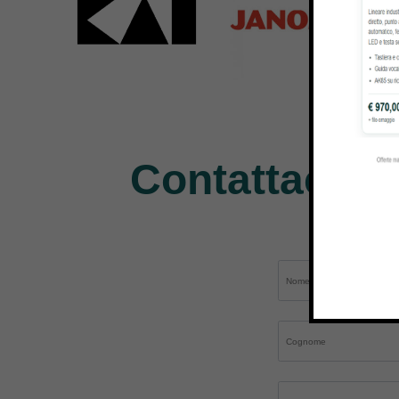
Kai
Janome
Pe
31 Products
37 Products
11 P
Contattaci pe