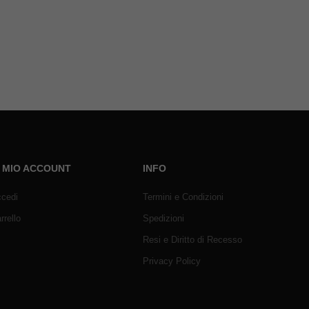
L MIO ACCOUNT
INFO
cedi
Termini e Condizioni
rrello
Spedizioni
Resi e Diritto di Recesso
Privacy Policy