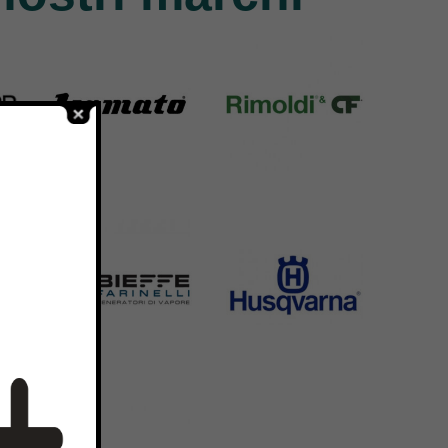
Yamato
Rimoldi & CF
6 Products
1391 Products
Bieffe
Husqvarna
42 Products
2 Products