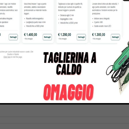
gasus
Perfecta
Rasor
roducts
50 Products
117 Products
r chiedere un preve