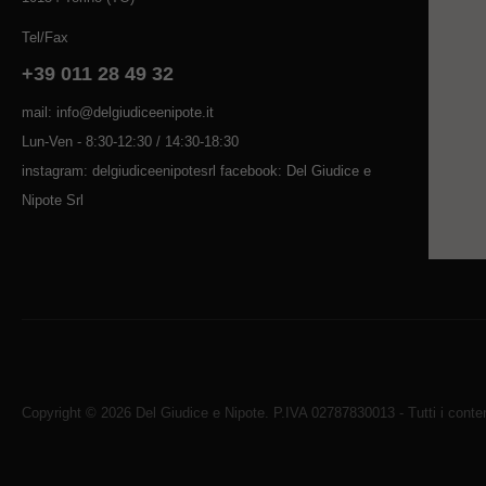
Tel/Fax
+39 011 28 49 32
mail: info@delgiudiceenipote.it
Lun-Ven - 8:30-12:30 / 14:30-18:30
instagram: delgiudiceenipotesrl facebook: Del Giudice e
Nipote Srl
Copyright © 2026 Del Giudice e Nipote. P.IVA 02787830013 - Tutti i contenu