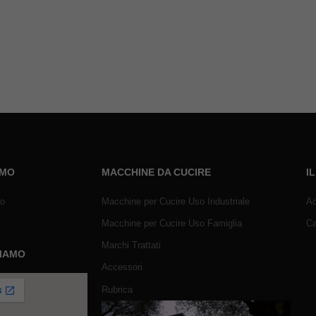
AMO
MACCHINE DA CUCIRE
I
mo
Macchine per Cucire Uso Industriale
Ac
Macchine per Cucire Uso Famiglia
Ca
Marchi Trattati
SIAMO
Accessori
Rubrica