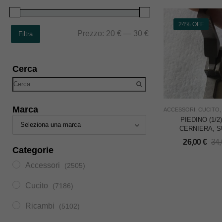
24% OFF
Prezzo:
20 €
—
30 €
Filtra
Cerca
Marca
ACCESSORI
,
CUCITO
PIEDINO (1/2
CERNIERA, 
LARGA mm.7
26,00
€
34
DURKOPP 212 
Categorie
IN ITALY
Accessori
(2505)
Cucito
(7186)
Ricambi
(5102)