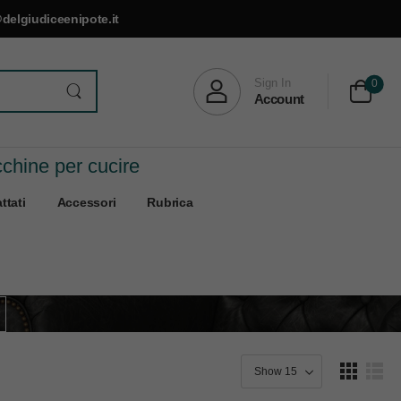
delgiudiceenipote.it
Sign In
0
Account
cchine per cucire
ttati
Accessori
Rubrica