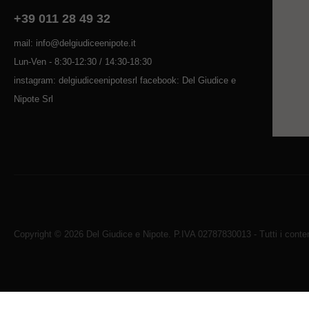
+39 011 28 49 32
mail: info@delgiudiceenipote.it
Lun-Ven - 8:30-12:30 / 14:30-18:30
instagram: delgiudiceenipotesrl facebook: Del Giudice e
Nipote Srl
Copyright © 2026 Del Giudice e Nipote. P.IVA 02787830013 - Tutti i contenu
Avviso sui cookie di WordPress da parte di Real Cookie Banne