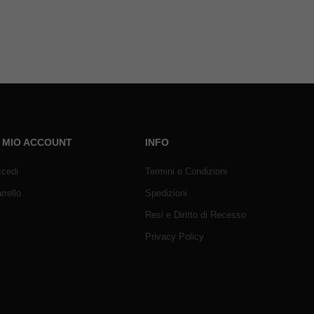
L MIO ACCOUNT
INFO
cedi
Termini e Condizioni
rrello
Spedizioni
Resi e Diritto di Recesso
Privacy Policy