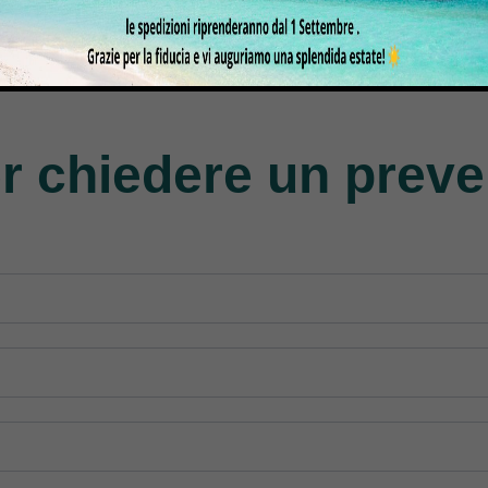
gasus
Perfecta
Rasor
roducts
50 Products
117 Products
r chiedere un preve