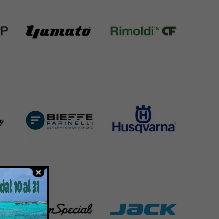
Yamato
Rimoldi & CF
6 Products
1391 Products
Bieffe
Husqvarna
42 Products
2 Products