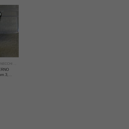
,
NECCHI NON ORIGINALI
,
NUOVO
,
USO INDUSTRIA
TERNO
m.3,5,
40/902