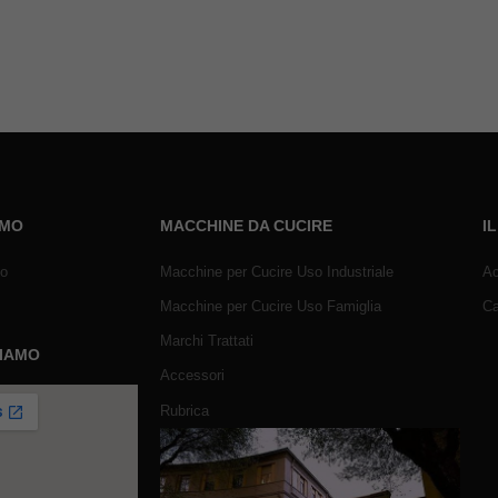
AMO
MACCHINE DA CUCIRE
I
mo
Macchine per Cucire Uso Industriale
Ac
Macchine per Cucire Uso Famiglia
Ca
Marchi Trattati
SIAMO
Accessori
Rubrica