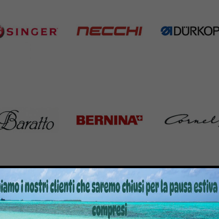
nger
Necchi
Durkopp
Products
770 Products
351 Products
atto
Bernina
Cornely
Products
295 Products
198 Products