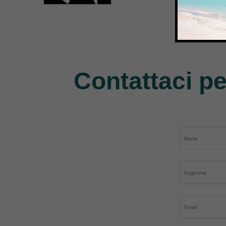
Kai
Janome
Pe
31 Products
37 Products
11 P
Contattaci pe