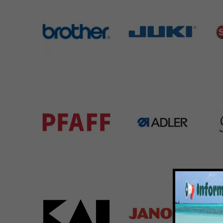
Brother
Juki
Si
583 Products
225 Products
224 
Pfaff
Adler
Bar
301 Products
368 Products
172 