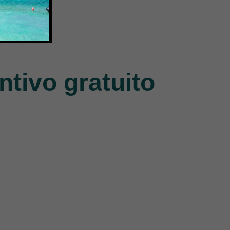
Union Special
Jack
140 Products
9 Products
ntivo gratuito