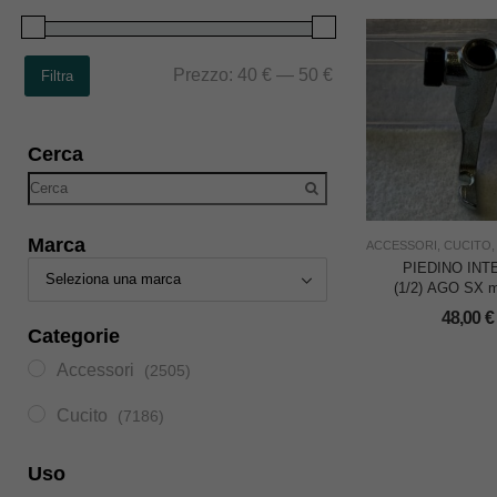
Prezzo:
40 €
—
50 €
Filtra
Cerca
Marca
ACCESSORI
,
CUCITO
PIEDINO IN
(1/2) AGO SX m
PER NECCHI 8
48,00
€
Categorie
Accessori
(2505)
Cucito
(7186)
Uso