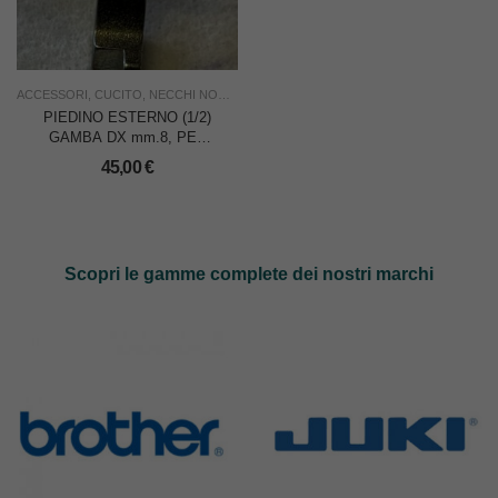
ACCESSORI
,
CUCITO
,
NECCHI NON ORIGINALI
,
NUOVO
,
USO INDUSTRIA
PIEDINO ESTERNO (1/2)
GAMBA DX mm.8, PER
NECCHI 840/902
45,00
€
Scopri le gamme complete dei nostri marchi