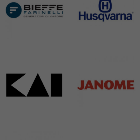
Bieffe
Husqvarna
42 Products
2 Products
Kai
Janome
31 Products
37 Products