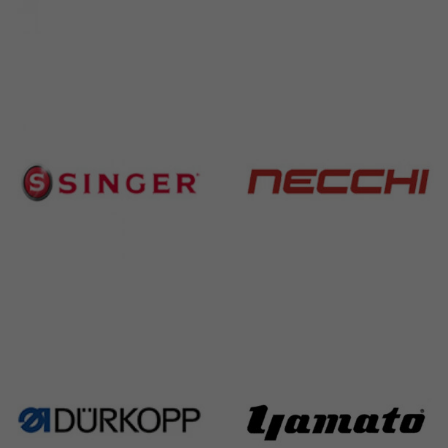
Brother
Juki
583 Products
225 Products
Singer
Necchi
224 Products
770 Products