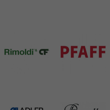
Durkopp
Yamato
351 Products
6 Products
Rimoldi & CF
Pfaff
1391 Products
301 Products