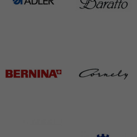
Adler
Baratto
368 Products
172 Products
Bernina
Cornely
295 Products
198 Products