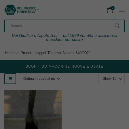
0
Del Giudice e Nipote S.r.l. – dal 1969 vendita e assistenza
macchine per cucire
>
Home
Prodotti taggati “Ricambi Necchi 840/902”
SCONTI SU MACCHINE NUOVE E USATE