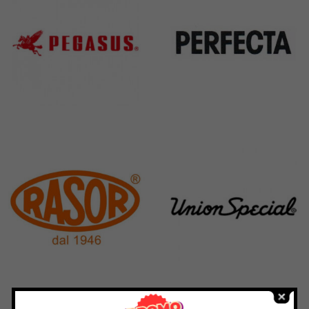
Pegasus
Perfecta
11 Products
50 Products
Rasor
Union Special
117 Products
140 Products