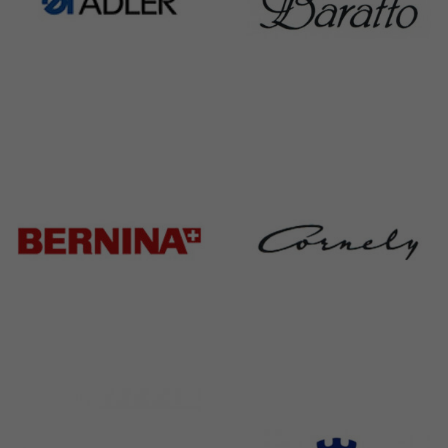
Adler
Baratto
368 Products
172 Products
Bernina
Cornely
295 Products
198 Products