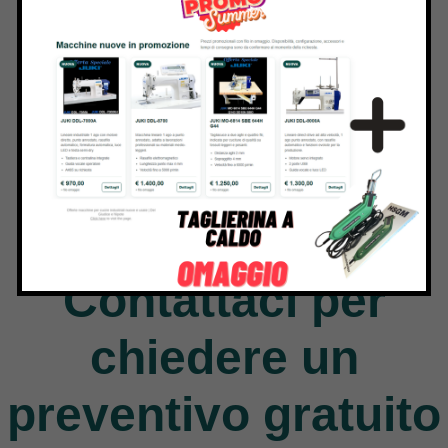
Jack
9 Products
Contattaci per
chiedere un
preventivo gratuito