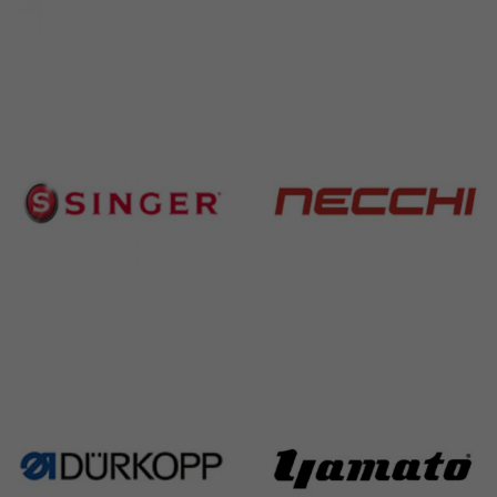
Brother
Juki
583 Products
225 Products
Singer
Necchi
224 Products
770 Products