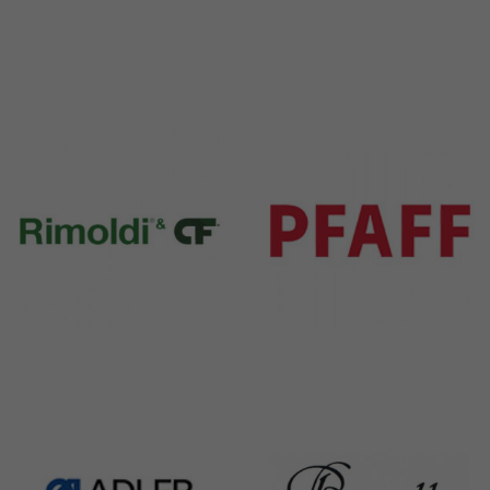
Durkopp
Yamato
351 Products
6 Products
Rimoldi & CF
Pfaff
1391 Products
301 Products