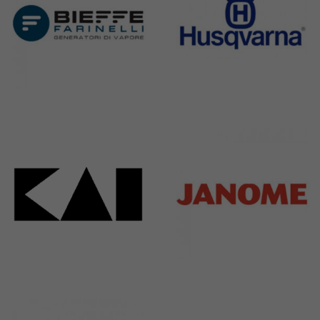
Bieffe
Husqvarna
42 Products
2 Products
Kai
Janome
31 Products
37 Products