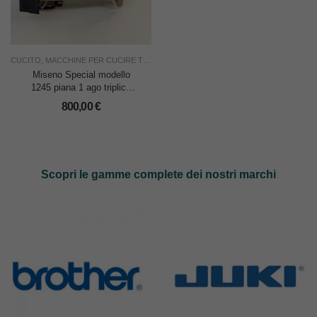
CUCITO
,
MACCHINE PER CUCIRE TRIPLICI TRASPORTO
,
RIMOLDI & CF
,
TAGLIA E
Miseno Special modello
1245 piana 1 ago triplice
trasporto
800,00
€
Scopri le gamme complete dei nostri marchi