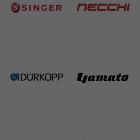
Singer
Necchi
224 Products
770 Products
Durkopp
Yamato
351 Products
6 Products