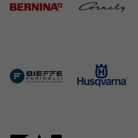
Bernina
Cornely
295 Products
198 Products
Bieffe
Husqvarna
42 Products
2 Products