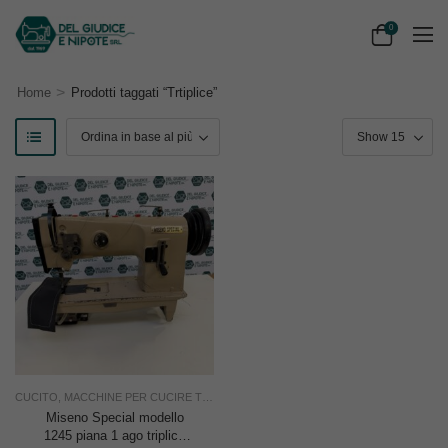
0
>
Home
Prodotti taggati “Trtiplice”
CUCITO
,
MACCHINE PER CUCIRE TRIPLICI TRASPORTO
,
RIMOLDI & CF
,
TAGLIA E
Miseno Special modello
1245 piana 1 ago triplice