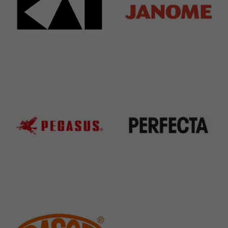
Kai
Janome
31 Products
37 Products
Pegasus
Perfecta
11 Products
50 Products