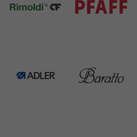
Rimoldi & CF
Pfaff
1391 Products
301 Products
Adler
Baratto
368 Products
172 Products