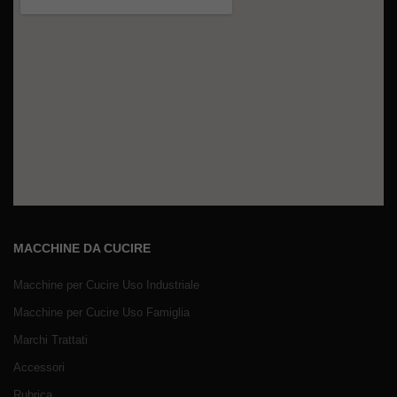
MACCHINE DA CUCIRE
Macchine per Cucire Uso Industriale
Macchine per Cucire Uso Famiglia
Marchi Trattati
Accessori
Rubrica