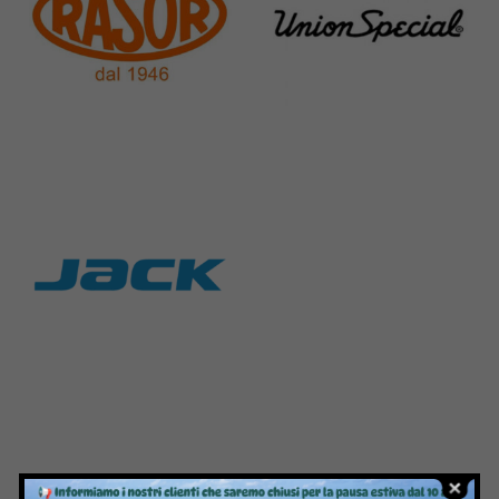
Rasor
Union Special
117 Products
140 Products
Jack
9 Products
Contattaci per