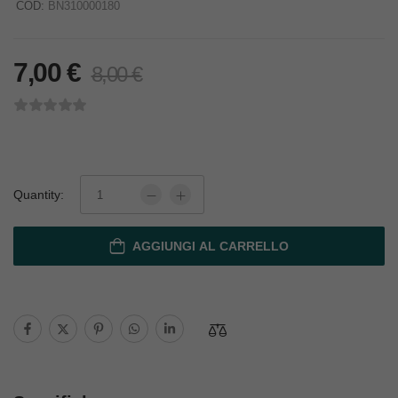
COD:
BN310000180
7,00
€
8,00
€
Quantity:
AGGIUNGI AL CARRELLO