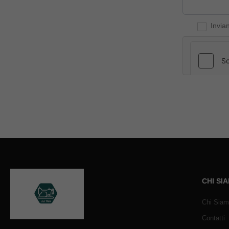
Invia
CHI SI
Chi Sia
Contatti