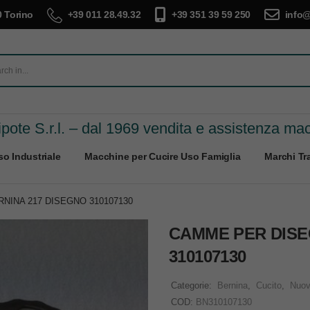
 Torino
+39 011 28.49.32
+39 351 39 59 250
info@
pote S.r.l. – dal 1969 vendita e assistenza ma
o Industriale
Macchine per Cucire Uso Famiglia
Marchi Tra
NINA 217 DISEGNO 310107130
CAMME PER DISE
310107130
Categorie:
Bernina
,
Cucito
,
Nuo
COD:
BN310107130