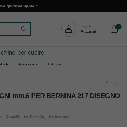
delgiudiceenipote.it
Sign In
0
Account
cchine per cucire
ttati
Accessori
Rubrica
GNI mm.6 PER BERNINA 217 DISEGNO
vo
,
Ricambi
,
Uso Famiglia
,
Uso Industria