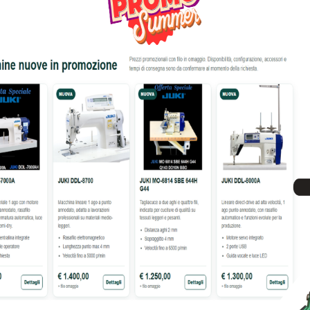
40% OFF
NA PER CUCIRE BROTHER
MACCHINA PER CUCIRE
INNOVIS NV10AM1
EXPRESSION 2.0
349,00
€
744,00
€
1.249,00