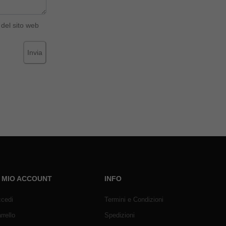
del sito web
Invia
L MIO ACCOUNT
INFO
cedi
Termini e Condizioni
rrello
Spedizioni