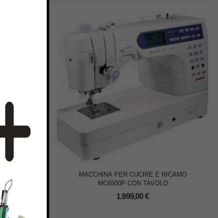
 PFAFF
MACCHINA PER CUCIRE E RICAMO
MC6500P CON TAVOLO
€
1.999,00
€