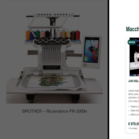
BROTHER – Ricamatrice PR-1000e
MACCHI