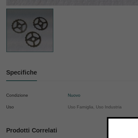
Specifiche
Condizione
Nuovo
Uso
Uso Famiglia, Uso Industria
Prodotti Correlati