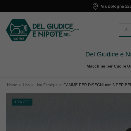
Via Bologna 220
Del Giudice e Ni
Macchine per Cucire Us
>
>
>
Home
Uso
Uso Famiglia
CAMME PER DISEGNI mm.6 PER BER
13% OFF