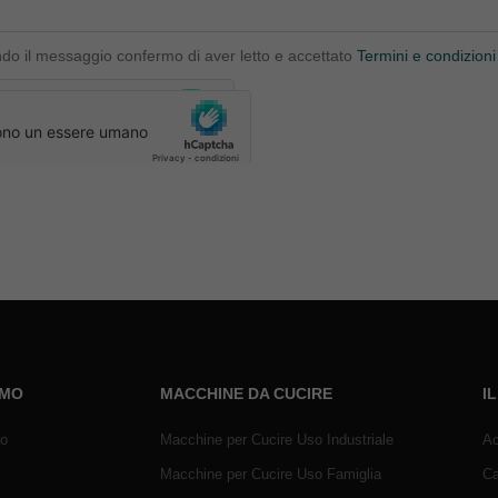
ndo il messaggio confermo di aver letto e accettato
Termini e condizioni
AMO
MACCHINE DA CUCIRE
I
mo
Macchine per Cucire Uso Industriale
Ac
Macchine per Cucire Uso Famiglia
Ca