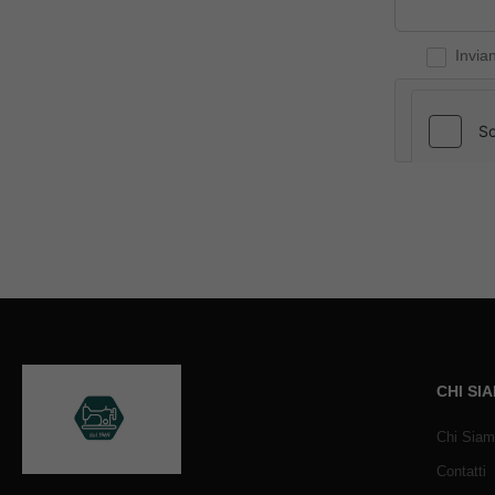
Invia
CHI SI
Chi Sia
Contatti