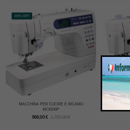
46% OFF
MACCHINA PER CUCIRE E RICAMO
MACCHI
MC6500P
M
966,00
€
1.799,00
€