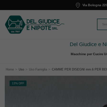
Via Bologna 220
Del Giudice e Ni
Macchine per Cucire Us
>
>
>
Home
Uso
Uso Famiglia
CAMME PER DISEGNI mm.6 PER BER
13% OFF