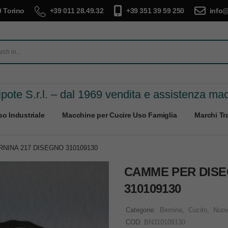
 Torino
+39 011 28.49.32
+39 351 39 59 250
info@
pote S.r.l. – dal 1969 vendita e assistenza ma
o Industriale
Macchine per Cucire Uso Famiglia
Marchi Tra
NINA 217 DISEGNO 310109130
CAMME PER DISE
310109130
Categorie:
Bernina
,
Cucito
,
Nuo
COD:
BN310109130