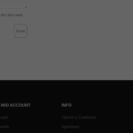
del sito web
Invia
L MIO ACCOUNT
INFO
cedi
Termini e Condizioni
rrello
Spedizioni