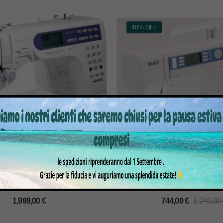
40% OFF
NA PER CUCIRE E RICAMO
MACCHINA PER CUCIRE
C6500P CON TAVOLO
EXPRESSION 2.0
1.999,00
€
744,00
€
1.249,00