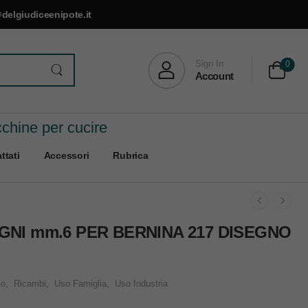
delgiudiceenipote.it
Sign In
0
Account
cchine per cucire
ttati
Accessori
Rubrica
GNI mm.6 PER BERNINA 217 DISEGNO
vo
,
Ricambi
,
Uso Famiglia
,
Uso Industria