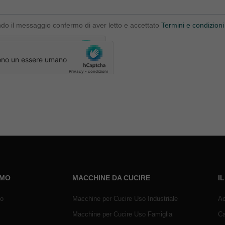
ndo il messaggio confermo di aver letto e accettato
Termini e condizioni
AMO
MACCHINE DA CUCIRE
I
mo
Macchine per Cucire Uso Industriale
Ac
Macchine per Cucire Uso Famiglia
Ca