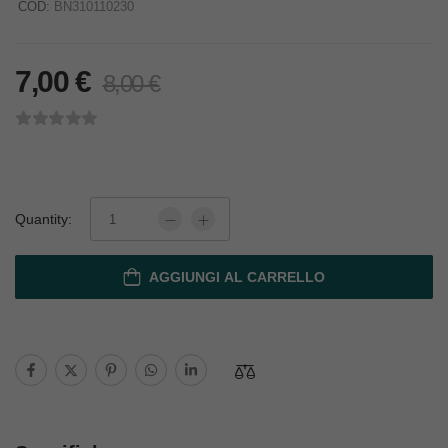
COD:
BN310110230
7,00
€
8,00
€
Quantity:
AGGIUNGI AL CARRELLO