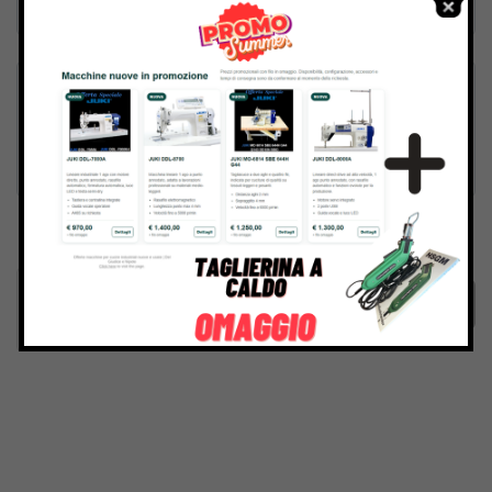
Inviando il messaggio confermo di aver letto e accettato
Termini e condizioni
del sito web
Invia