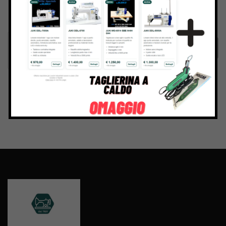
Inviando il messaggio confermo di aver letto e accettato
Termini e condizioni
del sito web
Invia