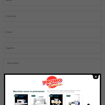
Inviando il messaggio confermo di aver letto e accettato
Termini e condizioni
del sito web