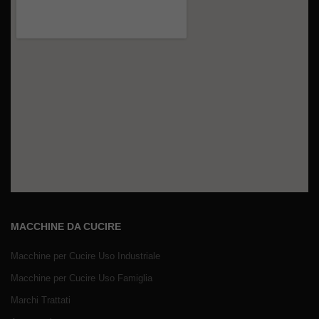
MACCHINE DA CUCIRE
Macchine per Cucire Uso Industriale
Macchine per Cucire Uso Famiglia
Marchi Trattati