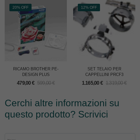
20% OFF
12% OFF
RICAMO BROTHER PE-
SET TELAIO PER
DESIGN PLUS
CAPPELLINI PRCF3
479,00
€
599,00
€
1.165,00
€
1.319,00
€
Cerchi altre informazioni su
questo prodotto? Scrivici