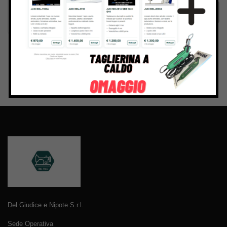
Invia
Del Giudice e Nipote S.r.l.
Sede Operativa