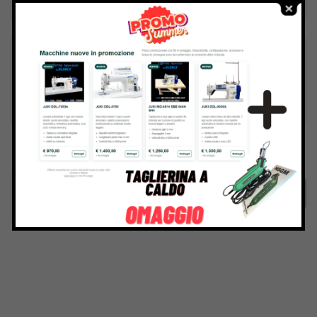
Inviando il messaggio confermo di aver letto e accettato
Termini e condizioni
del sito web
Invia