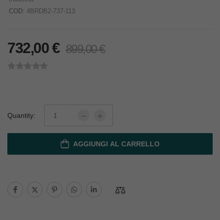
COD:
4BRDB2-737-113
732,00
€
899,00
€
Quantity:
AGGIUNGI AL CARRELLO