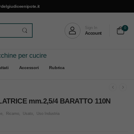
delgiudiceenipote.it
Sign In
0
Account
cchine per cucire
ttati
Accessori
Rubrica
ATRICE mm.2,5/4 BARATTO 110N
ie
,
Ricamo
,
Usato
,
Uso Industria