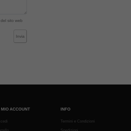
del sito web
Invia
L MIO ACCOUNT
INFO
cedi
Termini e Condizioni
rrello
Spedizioni