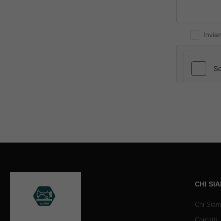
Invia
CHI SI
Chi Sia
Contatti