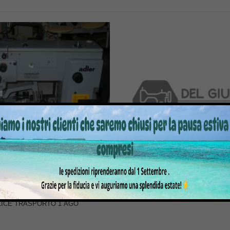
A PER CUCIRE 467AE73F36
MACCHINA SMERLATRICE BAR
LICE TRASPORTO 1 AGO