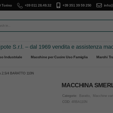
 Torino
+39 011 28.49.32
+39 351 39 59 250
info@
pote S.r.l. – dal 1969 vendita e assistenza ma
o Industriale
Macchine per Cucire Uso Famiglia
Marchi Tra
2,5/4 BARATTO 110N
MACCHINA SMERL
Categorie:
Baratto
,
Macchine var
COD:
4RBA110N