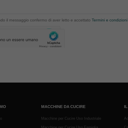
ndo il messaggio confermo di aver letto e accettato
Termini e condizioni
AMO
MACCHINE DA CUCIRE
I
mo
Macchine per Cucire Uso Industriale
Ac
Macchine per Cucire Uso Famiglia
Ca