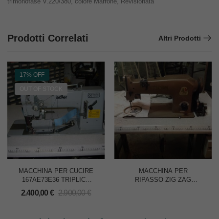
trimonofase V.220/380, colore Marrone, Revisionata
Prodotti Correlati
Altri Prodotti
17% OFF
OUT OF STOCK
MACCHINA PER CUCIRE
MACCHINA PER
167AE73E36 TRIPLICE
RIPASSO ZIG ZAG
TRASPORTO 1 AGO
Mod.217
2.400,00
€
2.900,00
€