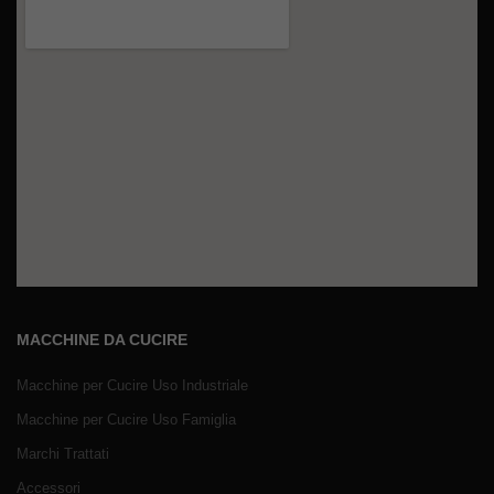
MACCHINE DA CUCIRE
Macchine per Cucire Uso Industriale
Macchine per Cucire Uso Famiglia
Marchi Trattati
Accessori