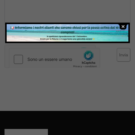
Inviando il messaggio confermo di aver letto e accettato
Termini e condizioni
del sito web
Invia