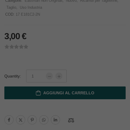
Categorie:
Eastman Non Originali
,
Nuovo
,
Ricambi per Taglierine
,
Taglio
,
Uso Industria
COD:
17 E181C2-2N
3,00
€
Quantity:
AGGIUNGI AL CARRELLO