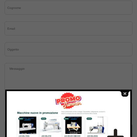
Inviando il messaggio confermo di aver letto e accettato
Termini e condizioni
del sito web
Invia