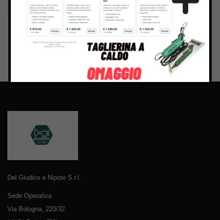
Del Giudice e Nipote S.r.l.
Sede Operativa
Via Bologna, 220/32