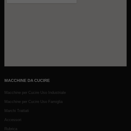
MACCHINE DA CUCIRE
Macchine per Cucire Uso Industriale
Macchine per Cucire Uso Famiglia
Marchi Trattati
Accessori
Rubrica