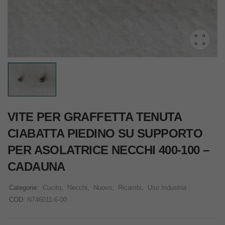
VITE PER GRAFFETTA TENUTA
CIABATTA PIEDINO SU SUPPORTO
PER ASOLATRICE NECCHI 400-100 –
CADAUNA
Categorie:
Cucito
,
Necchi
,
Nuovo
,
Ricambi
,
Uso Industria
COD:
N746011-6-00