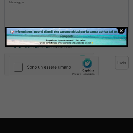
Inviando il messaggio confermo di aver letto e accettato
Termini e condizioni
del sito web
Invia