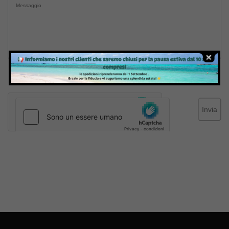
Inviando il messaggio confermo di aver letto e accettato
Termini e condizioni
del sito web
Invia