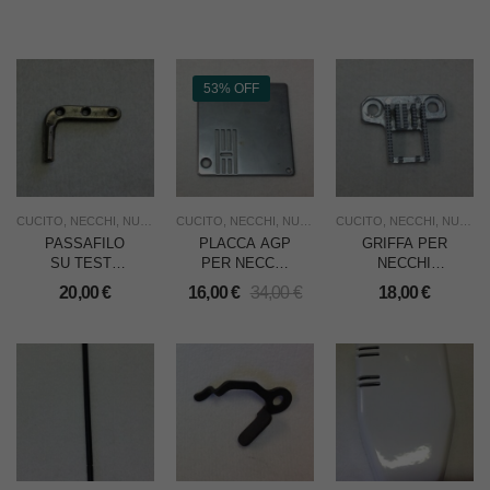
53% OFF
CUCITO
,
NECCHI
,
NUOVO
,
RICAMBI
CUCITO
,
,
NECCHI
USO INDUSTRIA
,
NUOVO
,
RICAMBI
CUCITO
,
,
NECCHI
SOTTOCOSTO
,
NUOVO
,
U
PASSAFILO
PLACCA AGP
GRIFFA PER
SU TESTA
PER NECCHI
NECCHI
PER NECCHI
= VIGORELLI
300/304/306/308/404
20,00
€
16,00
€
34,00
€
18,00
€
SERIE 800
425
TUTTE