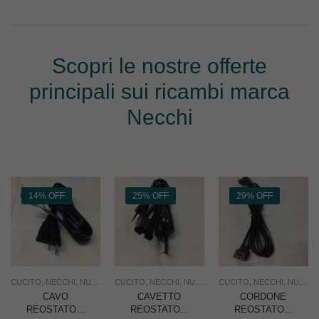
Scopri le nostre offerte
principali sui ricambi marca
Necchi
14% OFF
25% OFF
29% OFF
CUCITO
,
NECCHI
,
NUOVO
,
RICAMBI
CUCITO
,
,
NECCHI
USO FAMIGLIA
,
NUOVO
,
RICAMBI
CUCITO
,
,
NECCHI
USO FAMIGLIA
,
NUOVO
CAVO
CAVETTO
CORDONE
REOSTATO x
REOSTATO x
REOSTATO x