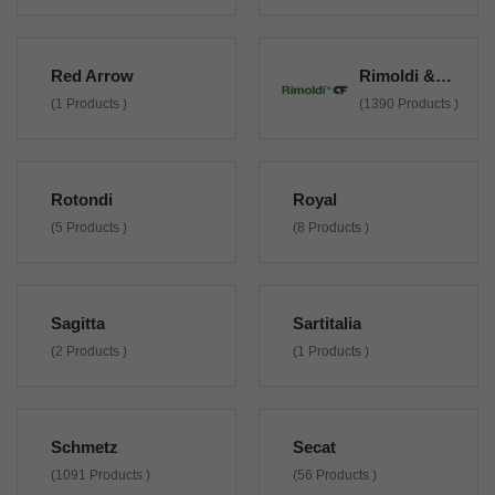
Red Arrow
Rimoldi & CF
(1 Products )
(1390 Products )
Rotondi
Royal
(5 Products )
(8 Products )
Sagitta
Sartitalia
(2 Products )
(1 Products )
Schmetz
Secat
(1091 Products )
(56 Products )