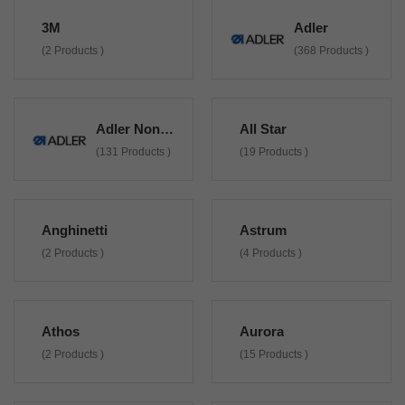
3M
Adler
(2 Products )
(368 Products )
Adler Non Originali
All Star
(131 Products )
(19 Products )
Anghinetti
Astrum
(2 Products )
(4 Products )
Athos
Aurora
(2 Products )
(15 Products )