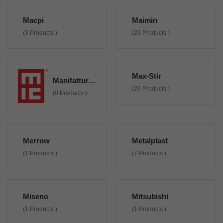
Macpi
Maimin
(3 Products )
(26 Products )
Max-Stir
Manifattura Italiana Cucirini
(26 Products )
(0 Products )
Merrow
Metalplast
(1 Products )
(7 Products )
Miseno
Mitsubishi
(1 Products )
(1 Products )