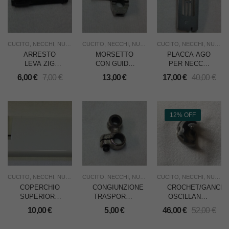
CUCITO
,
NECCHI
,
NUOVO
,
RICAMBI
CUCITO
,
,
NECCHI
USO FAMIGLIA
,
NUOVO
,
RICAMBI
CUCITO
,
,
NECCHI
USO FAMIGLIA
,
NUOVO
ARRESTO
MORSETTO
PLACCA AGO
LEVA ZIG
CON GUIDA
PER NECCHI
ZAG
PREMISTOFFA
LIDIA
6,00
€
7,00
€
13,00
€
17,00
€
40,00
€
SINISTRA
PER NECCHI
PER NECCHI
573/574/575/578
530/SUPERNOVA
12% OFF
CUCITO
,
NECCHI
,
NUOVO
,
RICAMBI
CUCITO
,
,
NECCHI
USO FAMIGLIA
,
NUOVO
,
RICAMBI
CUCITO
,
,
NECCHI
USO FAMIGLIA
,
NUOVO
COPERCHIO
CONGIUNZIONE
CROCHET/GANCIO
SUPERIORE
TRASPORTO
OSCILLANTE
PER NECCHI
PER NECCHI
x NECCHI
10,00
€
5,00
€
46,00
€
52,00
€
574
520
SUPERNOVA/SUPERJU
MILLEPUNTI