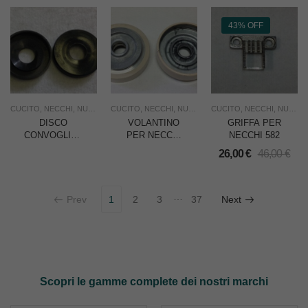
43% OFF
CUCITO
,
NECCHI
,
NUOVO
,
RICAMBI
CUCITO
,
,
NECCHI
USO INDUSTRIA
,
NUOVO
,
RICAMBI
CUCITO
,
,
NECCHI
SOTTOCOSTO
,
NUOVO
,
U
DISCO
VOLANTINO
GRIFFA PER
CONVOGLITORE
PER NECCHI
NECCHI 582
OLIO AL
546/547/549
26,00
€
46,00
€
CROCHET
(=085207-2-
PER NECCHI
10) –
885/895 –
CADAUNO
…
CADAUNO
Prev
1
2
3
37
Next
Scopri le gamme complete dei nostri marchi