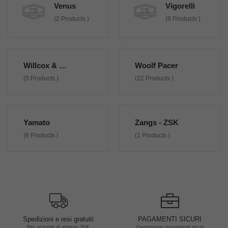
Venus
Vigorelli
(2 Products )
(9 Products )
Willcox & Gibbs
Woolf Pacer
(5 Products )
(22 Products )
Yamato
Zangs - ZSK
(6 Products )
(1 Products )
iti
PAGAMENTI SICURI
Garanzia di 2 anni
€
Garantiamo pagamenti sicuri
Su tutte le macchine nuove