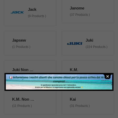
Janome
Jack
(37 Products )
(9 Products )
Japsew
Juki
(1 Products )
(224 Products )
Juki Non Originali
K.M.
(8 Products )
(109 Products )
K.M. Non Originali
Kai
(11 Products )
(31 Products )