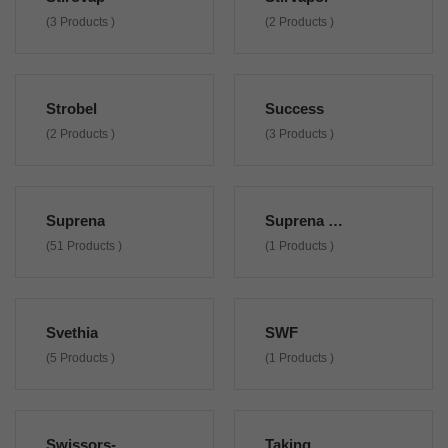
(3 Products )
(2 Products )
Strobel
Success
(2 Products )
(3 Products )
Suprena
Suprena Non Originali
(51 Products )
(1 Products )
Svethia
SWF
(5 Products )
(1 Products )
Swissors-Wenger
Taking